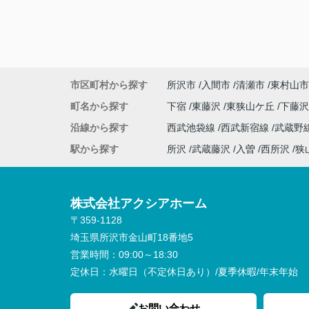
が、担当の藤原様含め、アクシアホームの
さまがチーム一丸となり対応していただい
かげでわくわくしながら楽しんで無事に購
ることができました。家の購入という人生
大イベントをアクシアホームさんと行えて
ったです。住宅やローンに関する知識が何
市区町村から探す
所沢市
入間市
清瀬市
東村山市
い私たちでしたが、藤原様の豊富な知識に
私たちもたくさん学ぶことができました！
町名から探す
下宿
東藤沢
東狭山ケ丘
下藤
大変お世話になりました！！ありがとうご
沿線から探す
西武池袋線
西武新宿線
武蔵野
ました＆これからもよろしくお願いします
駅から探す
所沢
武蔵藤沢
入曽
西所沢
狭
株式会社アクシアホーム
〒359-1128
埼玉県所沢市金山町18番地5
営業時間：
09:00～18:30
定休日：
水曜日（不定休日あり）/夏季休暇/年末年始
お問い合わせ