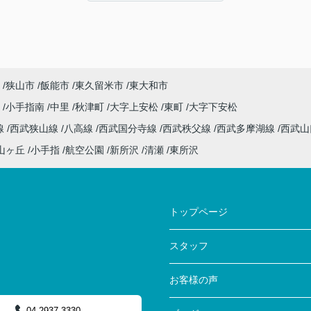
みな
す。長い期間、本当にお世話になりました。あ
たお
りがとうございました。
入す
の一
良か
もな
狭山市
飯能市
東久留米市
東大和市
より
沢
小手指南
中里
秋津町
大字上安松
東町
大字下安松
ざい
線
西武狭山線
八高線
西武国分寺線
西武秩父線
西武多摩湖線
西武
山ヶ丘
小手指
航空公園
新所沢
清瀬
東所沢
トップページ
スタッフ
お客様の声
04-2937-3330