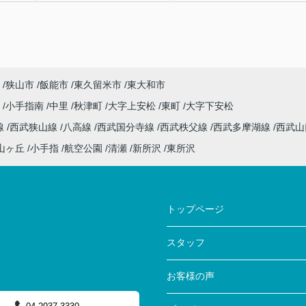
狭山市
飯能市
東久留米市
東大和市
沢
小手指南
中里
秋津町
大字上安松
東町
大字下安松
線
西武狭山線
八高線
西武国分寺線
西武秩父線
西武多摩湖線
西武
山ヶ丘
小手指
航空公園
清瀬
新所沢
東所沢
トップページ
スタッフ
お客様の声