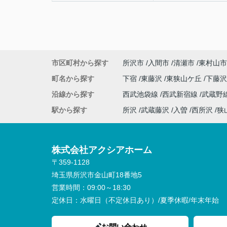
市区町村から探す
所沢市
入間市
清瀬市
東村山市
町名から探す
下宿
東藤沢
東狭山ケ丘
下藤
沿線から探す
西武池袋線
西武新宿線
武蔵野
駅から探す
所沢
武蔵藤沢
入曽
西所沢
狭
株式会社アクシアホーム
〒359-1128
埼玉県所沢市金山町18番地5
営業時間：
09:00～18:30
定休日：
水曜日（不定休日あり）/夏季休暇/年末年始
お問い合わせ