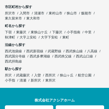
市区町村から探す
所沢市
入間市
清瀬市
東村山市
狭山市
飯能市
東久留米市
東大和市
町名から探す
下宿
東藤沢
東狭山ケ丘
下藤沢
小手指南
中里
秋津町
大字上安松
大字下安松
東町
沿線から探す
西武池袋線
西武新宿線
武蔵野線
西武狭山線
八高線
西武国分寺線
西武多摩湖線
西武秩父線
西武山口線
西武拝島線
駅から探す
所沢
武蔵藤沢
入曽
西所沢
狭山ヶ丘
航空公園
小手指
清瀬
新所沢
東所沢
株式会社アクシアホーム