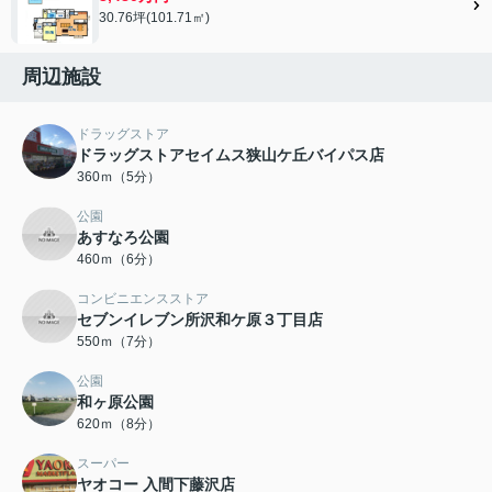
30.76坪(101.71㎡)
周辺施設
ドラッグストア
ドラッグストアセイムス狭山ケ丘バイパス店
360ｍ（5分）
公園
あすなろ公園
460ｍ（6分）
コンビニエンスストア
セブンイレブン所沢和ケ原３丁目店
550ｍ（7分）
公園
和ヶ原公園
620ｍ（8分）
スーパー
ヤオコー 入間下藤沢店