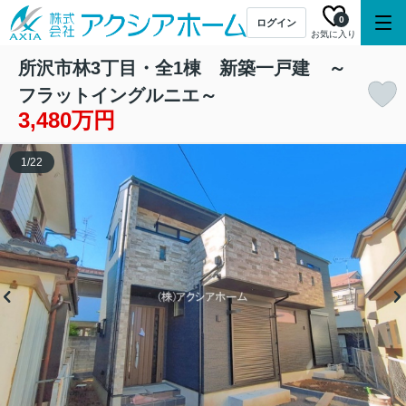
0
ログイン
お気に入り
所沢市林3丁目・全1棟 新築一戸建 ～
フラットイングルニエ～
3,480万円
1
/
22