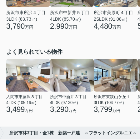
所沢市東所沢４丁目
所沢市中新井５丁目
所沢市美原町４丁目
3LDK (83.73㎡)
4LDK (85.70㎡)
2SLDK (91.08㎡)
4
3,790
2,990
4,480
万円
万円
万円
よく見られている物件
入間市東藤沢８丁目
所沢市中新井３丁目
所沢市東狭山ケ丘１丁目
4LDK (105.16㎡)
4LDK (97.30㎡)
3LDK (104.77㎡)
4
3,499
3,290
3,799
万円
万円
万円
所沢市林3丁目・全1棟 新築一戸建 ～フラットイングルニエ～