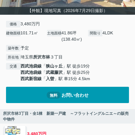
【外観】現地写真（2026年7月29日撮影）
3,480万円
価格
101.71㎡
41.86坪
4LDK
建物面積
土地面積
間取り
(138.40㎡)
予定
築年数
埼玉県
所沢市
林
３丁目
所在地
西武池袋線
「
狭山ヶ丘
」駅 徒歩19分
交通
西武池袋線
「
武蔵藤沢
」駅 徒歩25分
西武新宿線
「
入曽
」駅 車15分 4.5km
お問い合わせ
無料
所沢市林3丁目・全1棟 新築一戸建 ～フラットイングルニエ～の販売
中物件
3,480万円