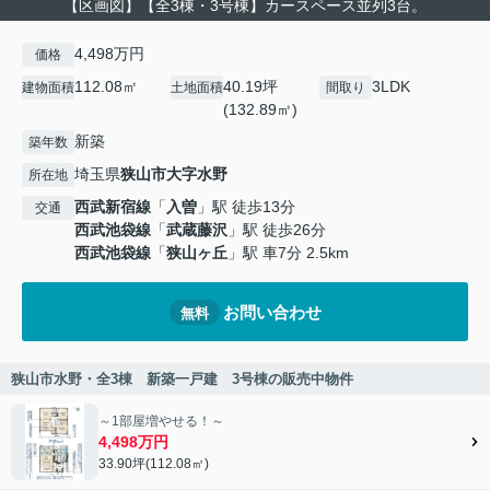
【区画図】【全3棟・3号棟】カースペース並列3台。
4,498万円
価格
112.08㎡
40.19坪
3LDK
建物面積
土地面積
間取り
(132.89㎡)
新築
築年数
埼玉県
狭山市
大字水野
所在地
西武新宿線
「
入曽
」駅 徒歩13分
交通
西武池袋線
「
武蔵藤沢
」駅 徒歩26分
西武池袋線
「
狭山ヶ丘
」駅 車7分 2.5km
お問い合わせ
無料
狭山市水野・全3棟 新築一戸建 3号棟の販売中物件
～1部屋増やせる！～
4,498万円
33.90坪(112.08㎡)