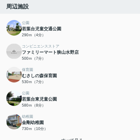
周辺施設
公園
若葉台児童交通公園
290ｍ（4分）
コンビニエンスストア
ファミリーマート狭山水野店
500ｍ（7分）
保育園
むさしの森保育園
530ｍ（7分）
公園
若葉台東児童公園
580ｍ（8分）
幼稚園
金剛幼稚園
730ｍ（10分）