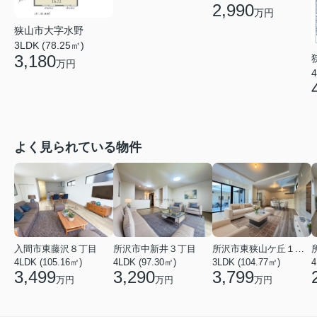
2,990
万円
狭山市大字水野
3LDK (78.25㎡)
3,180
万円
4
よく見られている物件
入間市東藤沢８丁目
所沢市中新井３丁目
所沢市東狭山ケ丘１丁目
4LDK (105.16㎡)
4LDK (97.30㎡)
3LDK (104.77㎡)
4
3,499
3,290
3,799
万円
万円
万円