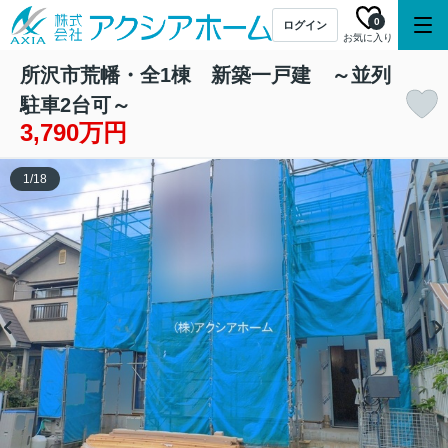
0
ログイン
お気に入り
所沢市荒幡・全1棟 新築一戸建 ～並列
駐車2台可～
3,790万円
1
/
18