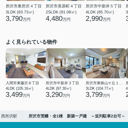
所沢市東所沢４丁目
所沢市美原町４丁目
所沢市中新井５丁目
3LDK (83.73㎡)
2SLDK (91.08㎡)
4LDK (85.70㎡)
3
3,790
4,480
2,990
万円
万円
万円
よく見られている物件
入間市東藤沢８丁目
所沢市中新井３丁目
所沢市東狭山ケ丘１丁目
4LDK (105.16㎡)
4LDK (97.30㎡)
3LDK (104.77㎡)
4
3,499
3,290
3,799
万円
万円
万円
西所沢駅
所沢市荒幡・全1棟 新築一戸建 ～並列駐車2台可～