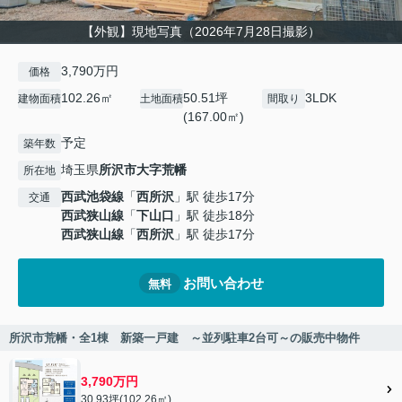
【外観】現地写真（2026年7月28日撮影）
3,790万円
価格
102.26㎡
50.51坪
3LDK
建物面積
土地面積
間取り
(167.00㎡)
予定
築年数
埼玉県
所沢市
大字荒幡
所在地
西武池袋線
「
西所沢
」駅 徒歩17分
交通
西武狭山線
「
下山口
」駅 徒歩18分
西武狭山線
「
西所沢
」駅 徒歩17分
お問い合わせ
無料
所沢市荒幡・全1棟 新築一戸建 ～並列駐車2台可～の販売中物件
3,790万円
30.93坪(102.26㎡)