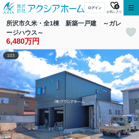
0
ログイン
お気に入り
所沢市久米・全1棟 新築一戸建 ～ガレ
ージハウス～
6,480万円
1
/
23