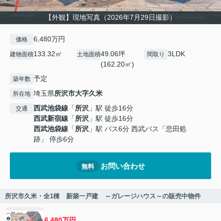
【外観】現地写真（2026年7月29日撮影）
6,480万円
価格
133.32㎡
49.06坪
3LDK
建物面積
土地面積
間取り
(162.20㎡)
予定
築年数
埼玉県
所沢市
大字久米
所在地
西武池袋線
「
所沢
」駅 徒歩16分
交通
西武新宿線
「
所沢
」駅 徒歩16分
西武池袋線
「
所沢
」駅 バス6分 西武バス「悲田処
跡」 停歩6分
お問い合わせ
無料
所沢市久米・全1棟 新築一戸建 ～ガレージハウス～の販売中物件
6,480万円