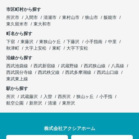
市区町村から探す
所沢市
入間市
清瀬市
東村山市
狭山市
飯能市
東久留米市
東大和市
町名から探す
下宿
東藤沢
東狭山ケ丘
下藤沢
小手指南
中里
秋津町
大字上安松
東町
大字下安松
沿線から探す
西武池袋線
西武新宿線
武蔵野線
西武狭山線
八高線
西武国分寺線
西武秩父線
西武多摩湖線
西武山口線
東武東上線
駅から探す
所沢
武蔵藤沢
入曽
西所沢
狭山ヶ丘
小手指
航空公園
新所沢
清瀬
東所沢
株式会社アクシアホーム