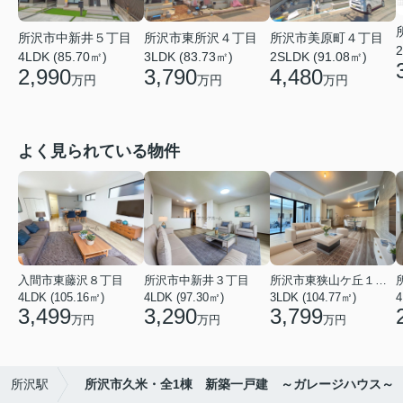
所沢市中新井５丁目
所沢市東所沢４丁目
所沢市美原町４丁目
2
4LDK (85.70㎡)
3LDK (83.73㎡)
2SLDK (91.08㎡)
2,990
3,790
4,480
万円
万円
万円
よく見られている物件
入間市東藤沢８丁目
所沢市中新井３丁目
所沢市東狭山ケ丘１丁目
4LDK (105.16㎡)
4LDK (97.30㎡)
3LDK (104.77㎡)
4
3,499
3,290
3,799
万円
万円
万円
所沢駅
所沢市久米・全1棟 新築一戸建 ～ガレージハウス～