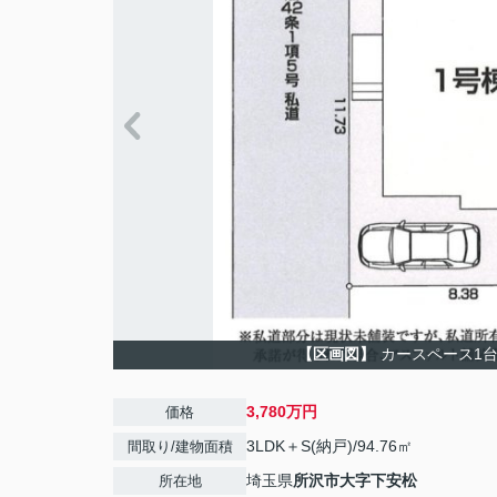
【区画図】
カースペース1
3,780万円
価格
3LDK＋S(納戸)/94.76㎡
間取り/建物面積
埼玉県
所沢市
大字下安松
所在地