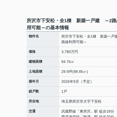
所沢市下安松・全1棟 新築一戸建 ～2路
用可能～の基本情報
物件名
所沢市下安松・全1棟 新築一戸
路線利用可能～
価格
3,780万円
建物面積
94.76㎡
土地面積
29.9坪(98.85㎡)
築年月
2026年9月（予定）
総戸数
1戸
所在地
埼玉県
所沢市
大字下安松
交通
武蔵野線
「
東所沢
」駅 徒歩18分
西武池袋線
「
秋津
」駅 徒歩20分