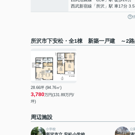
西武新宿線
「
所沢
」駅 車17分 3.5
所沢市下安松・全1棟 新築一戸建 ～2
28.66坪 (94.76㎡)
3,780
万円(131.89万円/
坪)
周辺施設
小学校
公
所沢市立 安松小学校
清