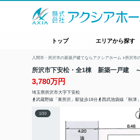
トップ
エリアから探す
入間市・所沢市の新築戸建てならアクシアホーム
所沢市
所沢市下安松・全1棟 新築一戸建 
3,780万円
埼玉県
所沢市
大字下安松
武蔵野線「東所沢」駅徒歩18分
西武池袋線「秋津」
1
/
10