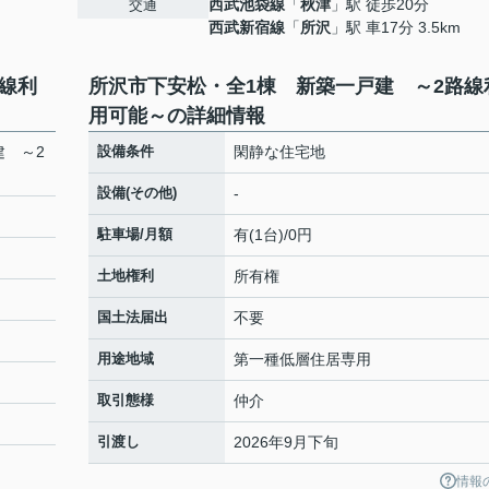
西武池袋線
「
秋津
」駅 徒歩20分
交通
西武新宿線
「
所沢
」駅 車17分 3.5km
線利
所沢市下安松・全1棟 新築一戸建 ～2路線
用可能～の詳細情報
建 ～2
設備条件
閑静な住宅地
設備(その他)
-
駐車場/月額
有(1台)/0円
土地権利
所有権
国土法届出
不要
用途地域
第一種低層住居専用
取引態様
仲介
引渡し
2026年9月下旬
情報