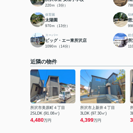
220ｍ（3分）
7
保育園
幼
太陽園
慈
970ｍ（13分）
9
スーパー
総
ビッグ・エー東所沢店
所
1090ｍ（14分）
1
近隣の物件
所沢市美原町４丁目
所沢市上新井４丁目
2SLDK (91.08㎡)
3LDK (97.30㎡)
3
4,480
4,399
3
万円
万円