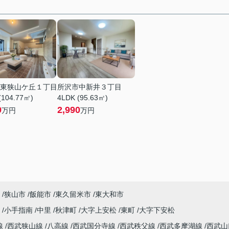
東狭山ケ丘１丁目
所沢市中新井３丁目
(104.77㎡)
4LDK (95.63㎡)
9
2,990
万円
万円
狭山市
飯能市
東久留米市
東大和市
沢
小手指南
中里
秋津町
大字上安松
東町
大字下安松
線
西武狭山線
八高線
西武国分寺線
西武秩父線
西武多摩湖線
西武