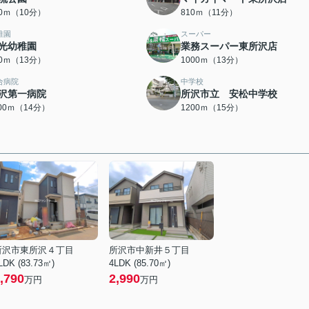
80ｍ（10分）
810ｍ（11分）
稚園
スーパー
光幼稚園
業務スーパー東所沢店
90ｍ（13分）
1000ｍ（13分）
合病院
中学校
沢第一病院
所沢市立 安松中学校
100ｍ（14分）
1200ｍ（15分）
所沢市東所沢４丁目
所沢市中新井５丁目
LDK (83.73㎡)
4LDK (85.70㎡)
,790
2,990
万円
万円