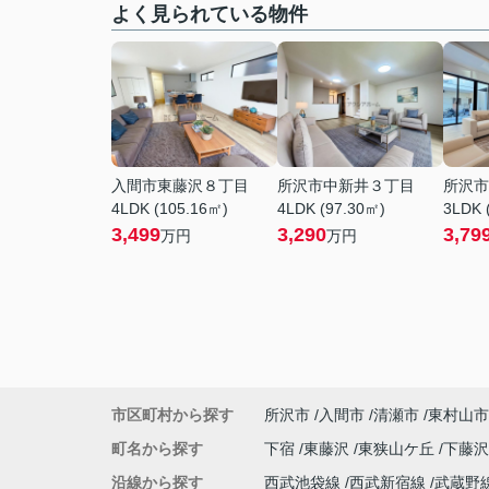
よく見られている物件
入間市東藤沢８丁目
所沢市中新井３丁目
所沢市
4LDK (105.16㎡)
4LDK (97.30㎡)
3LDK 
3,499
3,290
3,79
万円
万円
市区町村から探す
所沢市
入間市
清瀬市
東村山市
町名から探す
下宿
東藤沢
東狭山ケ丘
下藤
沿線から探す
西武池袋線
西武新宿線
武蔵野