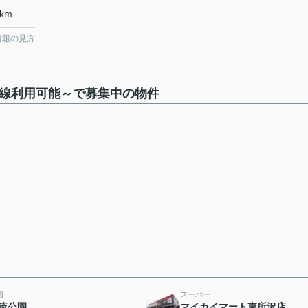
km
情報の見方
路線利用可能～で募集中の物件
園
スーパー
流公園
マイカイマート東所沢店