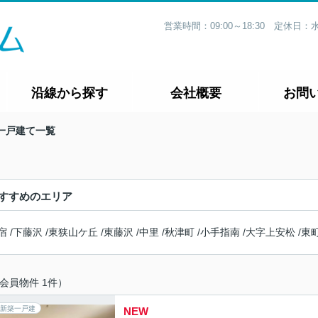
営業時間：09:00～18:30 定休
沿線から探す
会社概要
お問
一戸建て一覧
すすめのエリア
宿
/
下藤沢
/
東狭山ケ丘
/
東藤沢
/
中里
/
秋津町
/
小手指南
/
大字上安松
/
東
会員物件 1件）
新築一戸建
NEW