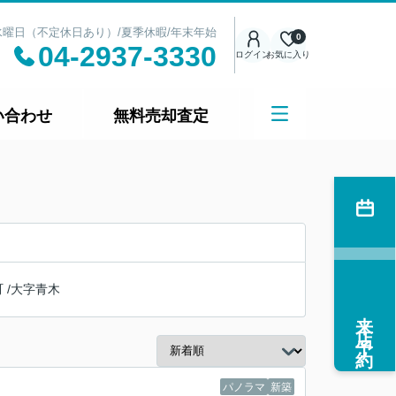
日：水曜日（不定休日あり）/夏季休暇/年末年始
0
04-2937-3330
ログイン
お気に入り
い合わせ
無料売却査定
町
/
大字青木
来店予約
パノラマ
新築