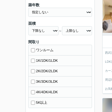
築年数
面積
～
間取り
ワンルーム
西武
1K/1DK/1LDK
LD
2K/2DK/2LDK
カー
周辺
3K/3DK/3LDK
お気
4K/4DK/4LDK
5K以上