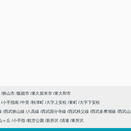
狭山市
飯能市
東久留米市
東大和市
沢
小手指南
中里
秋津町
大字上安松
東町
大字下安松
線
西武狭山線
八高線
西武国分寺線
西武秩父線
西武多摩湖線
西武
山ヶ丘
小手指
航空公園
新所沢
清瀬
東所沢