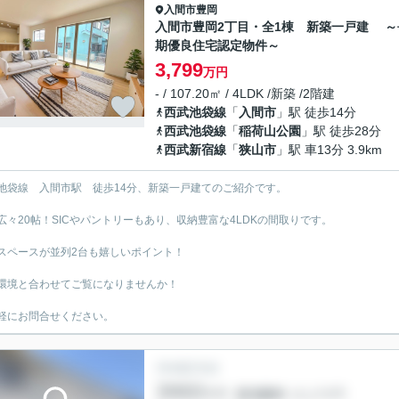
入間市
豊岡
入間市豊岡2丁目・全1棟 新築一戸建 ～
期優良住宅認定物件～
3,799
万円
- / 107.20㎡ / 4LDK /新築 /2階建
西武池袋線
「
入間市
」駅 徒歩14分
西武池袋線
「
稲荷山公園
」駅 徒歩28分
西武新宿線
「
狭山市
」駅 車13分 3.9km
池袋線 入間市駅 徒歩14分、新築一戸建てのご紹介です。
K広々20帖！SICやパントリーもあり、収納豊富な4LDKの間取りです。
スペースが並列2台も嬉しいポイント！
環境と合わせてご覧になりませんか！
軽にお問合せください。