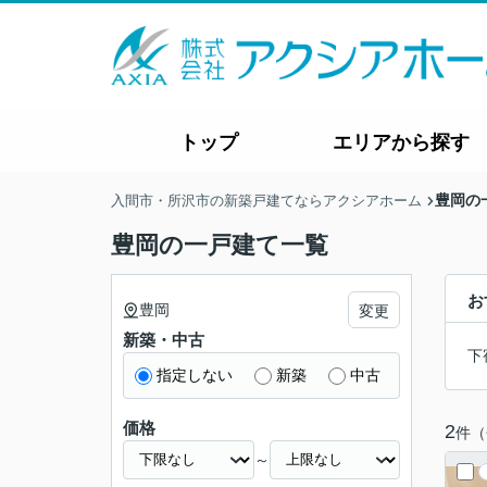
トップ
エリアから探す
豊岡の
入間市・所沢市の新築戸建てならアクシアホーム
豊岡の一戸建て一覧
お
豊岡
変更
新築・中古
下
指定しない
新築
中古
価格
2
件（
～