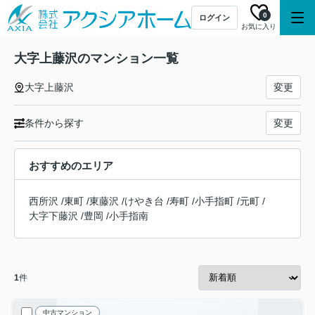
0
ログイン
お気に入り
大字上藤沢のマンション一覧
大字上藤沢
変更
条件から探す
変更
おすすめのエリア
西所沢
/
東町
/
東藤沢
/
けやき台
/
寿町
/
小手指町
/
元町
/
大字下藤沢
/
豊岡
/
小手指南
1
件
中古マンション