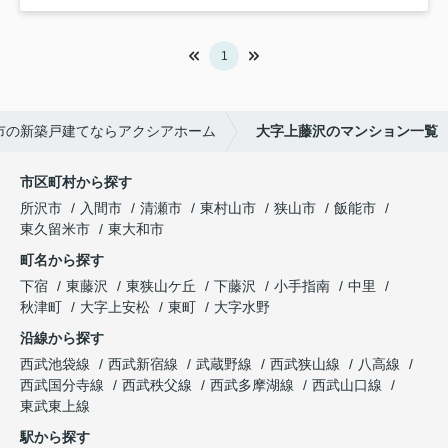
1
市の新築戸建てならアクシアホーム
大字上藤沢のマンション一覧
市区町村から探す
所沢市
入間市
清瀬市
東村山市
狭山市
飯能市
東久留米市
東大和市
町名から探す
下宿
東藤沢
東狭山ケ丘
下藤沢
小手指南
中里
秋津町
大字上安松
東町
大字水野
沿線から探す
西武池袋線
西武新宿線
武蔵野線
西武狭山線
八高線
西武国分寺線
西武秩父線
西武多摩湖線
西武山口線
東武東上線
駅から探す