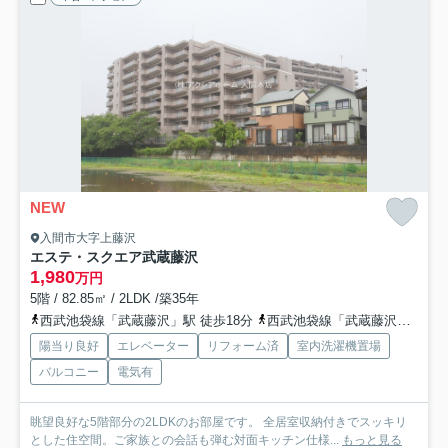
NEW
入間市大字上藤沢
エステ・スクエア武蔵藤沢
1,980
万円
5階 / 82.85㎡ / 2LDK /築35年
西武池袋線「武蔵藤沢」駅 徒歩18分
西武池袋線「武蔵藤沢」駅 バス11分 西武バス「高見原」 停歩5分
陽当り良好
エレベーター
リフォーム済
室内洗濯機置場
バルコニー
電気有
眺望良好な5階部分の2LDKのお部屋です。 全居室収納付きでスッキリ
とした住空間。ご家族との会話も弾む対面キッチン仕様...
もっと見る