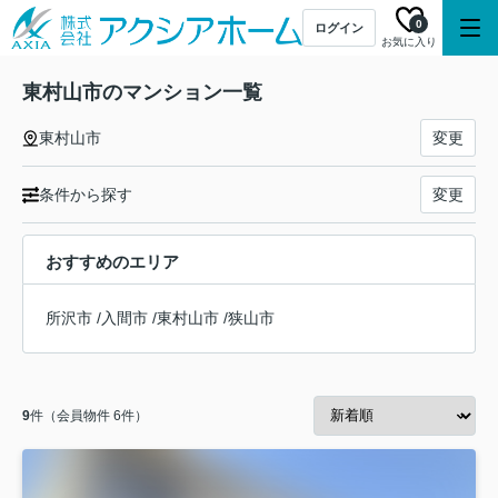
0
ログイン
お気に入り
東村山市のマンション一覧
東村山市
変更
条件から探す
変更
おすすめのエリア
所沢市
/
入間市
/
東村山市
/
狭山市
9
件（会員物件 6件）