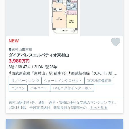
NEW
東村山市本町
ダイアパレスエルパティオ東村山
3,980
万円
3階 / 68.47㎡ / 3LDK /築28年
西武新宿線「東村山」駅 徒歩7分
西武新宿線「久米川」駅 徒歩13分
リノベーション済
ウォークインクロゼット
室内洗濯機置場
エアコン
バルコニー
TVモニタ付インターホン
東村山駅徒歩7分、通勤・通学・買物に便利な立地のマンションです。
LDK13.1帖、全居室収納付、眺望良好な3階部分の...
もっと見る