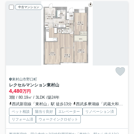
中古マンション
東村山市野口町
レクセルマンション東村山
4,480
万円
3階 / 80.19㎡ / 3LDK /築24年
西武新宿線「東村山」駅 徒歩13分
西武多摩湖線「武蔵大和」駅 徒歩18分
ペット相談
陽当り良好
エレベーター
リノベーション済
リフォーム済
ウォークインクロゼット