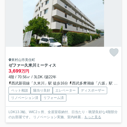
東村山市美住町
ゼファー久米川ミーティス
3,699
万円
4階 / 70.56㎡ / 3LDK /築22年
西武新宿線「久米川」駅 徒歩16分
西武多摩湖線「八坂」駅 徒歩16分
ペット相談
陽当り良好
エレベーター
ディスポーザー
リノベーション済
リフォーム済
LDK13.3帖、WIC2ヶ所、全居室収納付、日当たり・眺望良好な4階部分
のお部屋です。 リノベーション実施、室内綺麗...
もっと見る