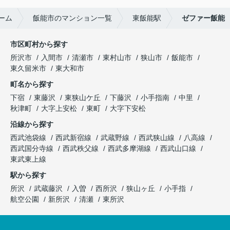
ーム
飯能市のマンション一覧
東飯能駅
ゼファー飯能
市区町村から探す
所沢市
入間市
清瀬市
東村山市
狭山市
飯能市
東久留米市
東大和市
町名から探す
下宿
東藤沢
東狭山ケ丘
下藤沢
小手指南
中里
秋津町
大字上安松
東町
大字下安松
沿線から探す
西武池袋線
西武新宿線
武蔵野線
西武狭山線
八高線
西武国分寺線
西武秩父線
西武多摩湖線
西武山口線
東武東上線
駅から探す
所沢
武蔵藤沢
入曽
西所沢
狭山ヶ丘
小手指
航空公園
新所沢
清瀬
東所沢