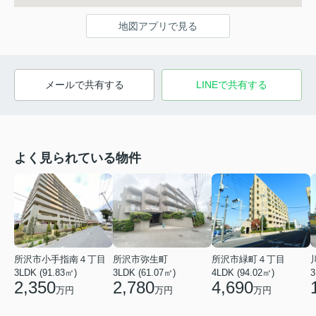
地図アプリで見る
メールで共有する
LINEで共有する
よく見られている物件
所沢市小手指南４丁目
所沢市弥生町
所沢市緑町４丁目
3LDK (91.83㎡)
3LDK (61.07㎡)
4LDK (94.02㎡)
3
2,350
2,780
4,690
万円
万円
万円