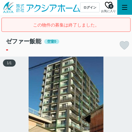
0
ログイン
お気に入り
この物件の募集は終了しました。
ゼファー飯能
空室0
-
1
/
1