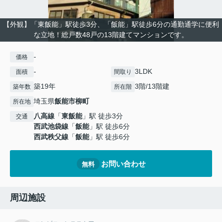
【外観】「東飯能」駅徒歩3分、「飯能」駅徒歩6分の通勤通学に便利
な立地！総戸数48戸の13階建てマンションです。
-
価格
-
3LDK
面積
間取り
築19年
3階/13階建
築年数
所在階
埼玉県
飯能市
柳町
所在地
八高線
「
東飯能
」駅 徒歩3分
交通
西武池袋線
「
飯能
」駅 徒歩6分
西武秩父線
「
飯能
」駅 徒歩6分
お問い合わせ
無料
周辺施設