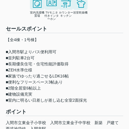
室内洗濯機
TVモニタ
カウンター
浴室乾燥機
置場
付きインタ
キッチン
ーホン
セールスポイント
【全4棟・1号棟】
■入間市駅よりバス便利用可
■並列駐車2台可
■長期優良住宅・住宅性能評価取得
■ZEH水準仕様
■家族でゆったり過ごせるLDK16帖
■便利なフリースペース3帖あり
■2階全居室6帖以上
■建物設備充実
■室内に明るい日差しが差し込む全室2面採光
ポイント
入間市立東金子小学校
入間市立東金子中学校
新築
戸建て
西武池袋線
入間市駅