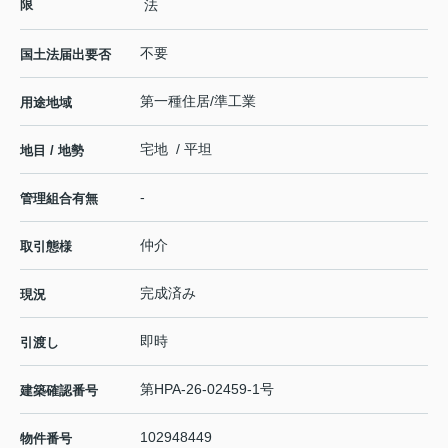
限
法
不要
国土法届出要否
第一種住居/準工業
用途地域
宅地 / 平坦
地目 / 地勢
-
管理組合有無
仲介
取引態様
完成済み
現況
即時
引渡し
第HPA-26-02459-1号
建築確認番号
102948449
物件番号