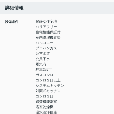
詳細情報
閑静な住宅地
設備条件
バリアフリー
住宅性能保証付
室内洗濯機置場
バルコニー
プロパンガス
公営水道
公共下水
電気有
駐車2台可
ガスコンロ
コンロ２口以上
システムキッチン
対面式キッチン
コンロ３口
追焚機能浴室
浴室乾燥機
温水洗浄便座