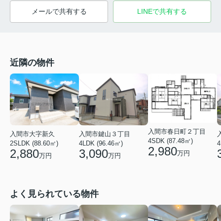
メールで共有する
LINEで共有する
近隣の物件
入間市春日町２丁目
入間市大字新久
入間市鍵山３丁目
4SDK (87.48㎡)
2SLDK (88.60㎡)
4LDK (96.46㎡)
4
2,980
2,880
3,090
万円
万円
万円
よく見られている物件