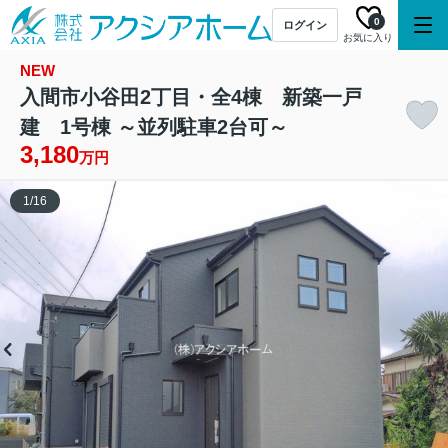
0
ログイン
お気に入り
NEW
入間市小谷田2丁目・全4棟 新築一戸
建 1号棟 ～並列駐車2台可～
3,180
万円
1
/
16