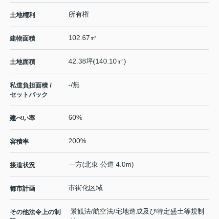
所有権
土地権利
102.67㎡
建物面積
42.38坪(140.10㎡)
土地面積
-/無
私道負担面積 /
セットバック
60%
建ぺい率
200%
容積率
一方(北東 公道 4.0m)
接道状況
市街化区域
都市計画
景観法/航空法/宅地造成及び特定盛土等規制
その他法令上の制