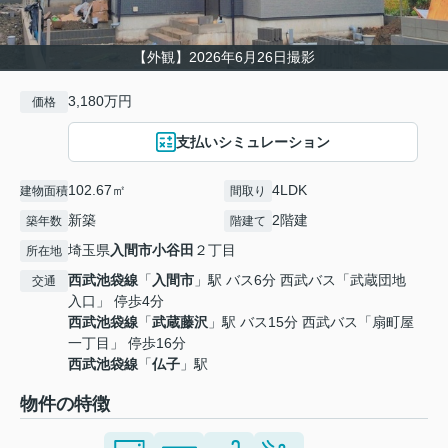
【外観】2026年6月26日撮影
3,180万円
価格
支払いシミュレーション
102.67㎡
4LDK
建物面積
間取り
新築
2階建
築年数
階建て
埼玉県
入間市
小谷田
２丁目
所在地
西武池袋線
「
入間市
」駅 バス6分 西武バス「武蔵団地
交通
入口」 停歩4分
西武池袋線
「
武蔵藤沢
」駅 バス15分 西武バス「扇町屋
一丁目」 停歩16分
西武池袋線
「
仏子
」駅
物件の特徴