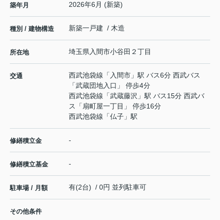
2026年6月 (新築)
築年月
新築一戸建 / 木造
種別 / 建物構造
埼玉県
入間市
小谷田
２丁目
所在地
西武池袋線
「
入間市
」駅 バス6分 西武バス
交通
「武蔵団地入口」 停歩4分
西武池袋線
「
武蔵藤沢
」駅 バス15分 西武バ
ス「扇町屋一丁目」 停歩16分
西武池袋線
「
仏子
」駅
-
修繕積立金
-
修繕積立基金
有(2台) / 0円 並列駐車可
駐車場 / 月額
その他条件