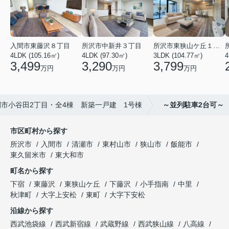
入間市東藤沢８丁目
所沢市中新井３丁目
所沢市東狭山ケ丘１丁目
4LDK (105.16㎡)
4LDK (97.30㎡)
3LDK (104.77㎡)
4
3,499
3,290
3,799
万円
万円
万円
間市小谷田2丁目・全4棟 新築一戸建 1号棟
～並列駐車2台可～
市区町村から探す
所沢市
入間市
清瀬市
東村山市
狭山市
飯能市
東久留米市
東大和市
町名から探す
下宿
東藤沢
東狭山ケ丘
下藤沢
小手指南
中里
秋津町
大字上安松
東町
大字下安松
沿線から探す
西武池袋線
西武新宿線
武蔵野線
西武狭山線
八高線