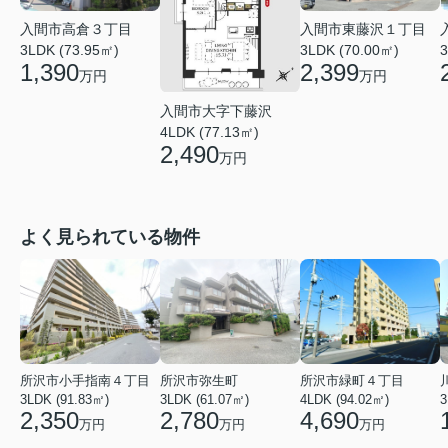
入間市高倉３丁目
入間市東藤沢１丁目
3LDK (73.95㎡)
3LDK (70.00㎡)
3
1,390
2,399
万円
万円
入間市大字下藤沢
4LDK (77.13㎡)
2,490
万円
よく見られている物件
所沢市小手指南４丁目
所沢市弥生町
所沢市緑町４丁目
3LDK (91.83㎡)
3LDK (61.07㎡)
4LDK (94.02㎡)
3
2,350
2,780
4,690
万円
万円
万円