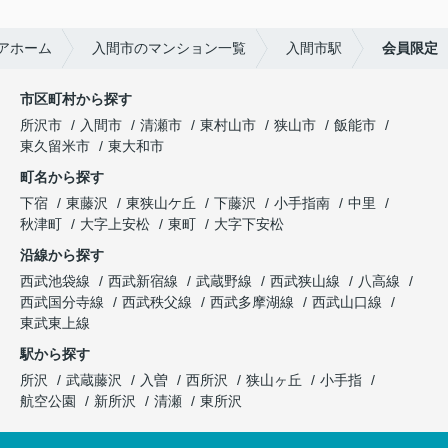
アホーム
入間市のマンション一覧
入間市駅
会員限定
市区町村から探す
所沢市
入間市
清瀬市
東村山市
狭山市
飯能市
東久留米市
東大和市
町名から探す
下宿
東藤沢
東狭山ケ丘
下藤沢
小手指南
中里
秋津町
大字上安松
東町
大字下安松
沿線から探す
西武池袋線
西武新宿線
武蔵野線
西武狭山線
八高線
西武国分寺線
西武秩父線
西武多摩湖線
西武山口線
東武東上線
駅から探す
所沢
武蔵藤沢
入曽
西所沢
狭山ヶ丘
小手指
航空公園
新所沢
清瀬
東所沢