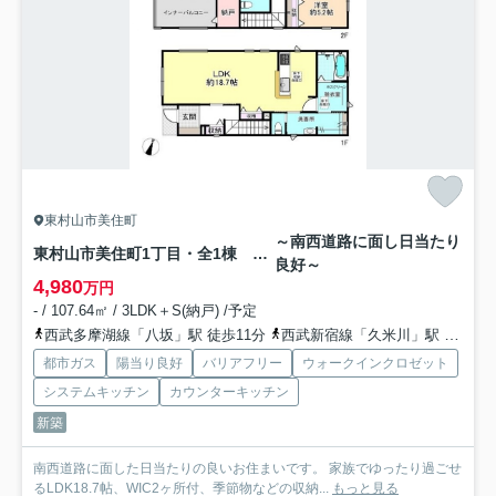
東村山市美住町
～南西道路に面し日当たり
東村山市美住町1丁目・全1棟 新築一戸建
良好～
4,980
万円
- / 107.64㎡ / 3LDK＋S(納戸) /予定
西武多摩湖線「八坂」駅 徒歩11分
西武新宿線「久米川」駅 徒歩15分
都市ガス
陽当り良好
バリアフリー
ウォークインクロゼット
システムキッチン
カウンターキッチン
新築
南西道路に面した日当たりの良いお住まいです。 家族でゆったり過ごせ
るLDK18.7帖、WIC2ヶ所付、季節物などの収納...
もっと見る