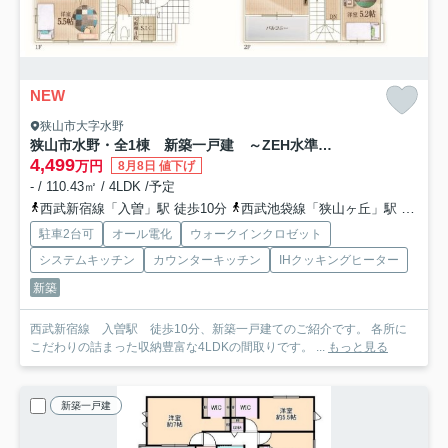
NEW
狭山市大字水野
狭山市水野・全1棟 新築一戸建 ～ZEH水準の省エネ住宅～
4,499
万円
8月8日 値下げ
- / 110.43㎡ / 4LDK /予定
西武新宿線「入曽」駅 徒歩10分
西武池袋線「狭山ヶ丘」駅 徒歩34分
駐車2台可
オール電化
ウォークインクロゼット
システムキッチン
カウンターキッチン
IHクッキングヒーター
新築
西武新宿線 入曽駅 徒歩10分、新築一戸建てのご紹介です。 各所に
こだわりの詰まった収納豊富な4LDKの間取りです。 ...
もっと見る
新築一戸建