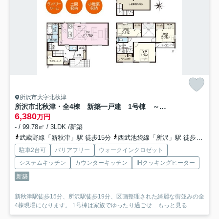
所沢市大字北秋津
所沢市北秋津・全4棟 新築一戸建 1号棟 ～全館空調搭載～
6,380
万円
- / 99.78㎡ / 3LDK /新築
武蔵野線「新秋津」駅 徒歩15分
西武池袋線「所沢」駅 徒歩19分
駐車2台可
バリアフリー
ウォークインクロゼット
システムキッチン
カウンターキッチン
IHクッキングヒーター
新築
新秋津駅徒歩15分、所沢駅徒歩19分、区画整理された綺麗な街並みの全
4棟現場になります。 1号棟は家族でゆったり過ごせ...
もっと見る