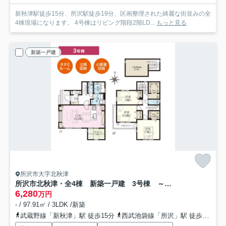
新秋津駅徒歩15分、所沢駅徒歩19分、区画整理された綺麗な街並みの全
4棟現場になります。 4号棟はリビング階段2階LD...
もっと見る
新築一戸建
所沢市大字北秋津
所沢市北秋津・全4棟 新築一戸建 3号棟 ～全館空調搭載～
6,280
万円
- / 97.91㎡ / 3LDK /新築
武蔵野線「新秋津」駅 徒歩15分
西武池袋線「所沢」駅 徒歩19分