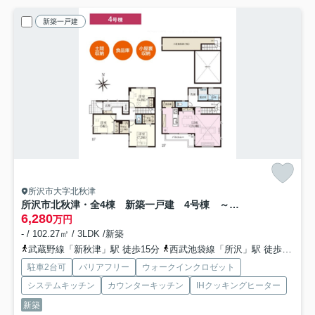
新築一戸建
所沢市大字北秋津
所沢市北秋津・全4棟 新築一戸建 4号棟 ～全館空調搭載～
6,280
万円
- / 102.27㎡ / 3LDK /新築
武蔵野線「新秋津」駅 徒歩15分
西武池袋線「所沢」駅 徒歩19分
駐車2台可
バリアフリー
ウォークインクロゼット
システムキッチン
カウンターキッチン
IHクッキングヒーター
新築