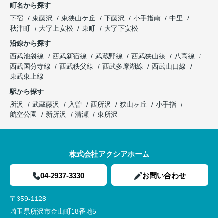
町名から探す
下宿
東藤沢
東狭山ケ丘
下藤沢
小手指南
中里
秋津町
大字上安松
東町
大字下安松
沿線から探す
西武池袋線
西武新宿線
武蔵野線
西武狭山線
八高線
西武国分寺線
西武秩父線
西武多摩湖線
西武山口線
東武東上線
駅から探す
所沢
武蔵藤沢
入曽
西所沢
狭山ヶ丘
小手指
航空公園
新所沢
清瀬
東所沢
株式会社アクシアホーム
04-2937-3330
お問い合わせ
〒359-1128
埼玉県所沢市金山町18番地5