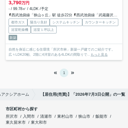
3,790
万円
- / 99.78㎡ / 4LDK /予定
西武池袋線「狭山ヶ丘」駅 徒歩22分
西武池袋線「武蔵藤沢」駅 徒歩32分
都市ガス
陽当り良好
システムキッチン
カウンターキッチン
浴室乾燥機
浴室１坪以上
新築
自然を身近に感じる住環境「所沢市林」新築一戸建てのご紹介です。
広々LDK20帖、2階に4洋室のある4LDKの間取りで...
もっと見る
1
らアクシアホーム
【居住用(売買)】「2026年7月3日公開」の一覧
市区町村から探す
所沢市
入間市
清瀬市
東村山市
狭山市
飯能市
東久留米市
東大和市