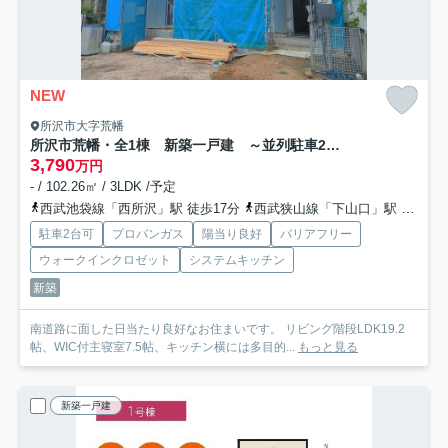
NEW
所沢市大字荒幡
所沢市荒幡・全1棟 新築一戸建 ～並列駐車2台可～
3,790
万円
- / 102.26㎡ / 3LDK /予定
西武池袋線「西所沢」駅 徒歩17分
西武狭山線「下山口」駅 徒歩18分
駐車2台可
プロパンガス
陽当り良好
バリアフリー
ウォークインクロゼット
システムキッチン
新築
南道路に面した日当たり良好なお住まいです。 リビング階段LDK19.2
帖、WIC付主寝室7.5帖、キッチン横には多目的...
もっと見る
新築一戸建