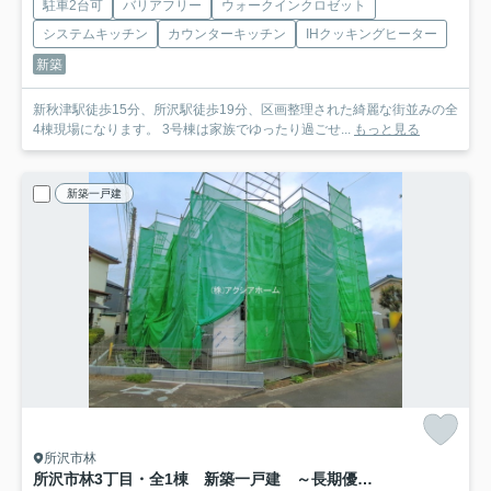
駐車2台可
バリアフリー
ウォークインクロゼット
システムキッチン
カウンターキッチン
IHクッキングヒーター
新築
新秋津駅徒歩15分、所沢駅徒歩19分、区画整理された綺麗な街並みの全
4棟現場になります。 3号棟は家族でゆったり過ごせ...
もっと見る
新築一戸建
所沢市林
所沢市林3丁目・全1棟 新築一戸建 ～長期優良住宅認定物件～