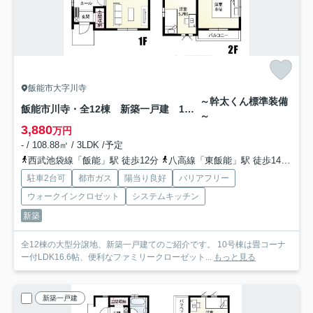
飯能市大字川寺
～幹太くん標準装備
飯能市川寺・全12棟 新築一戸建 10号棟
～
3,880
万円
- / 108.88㎡ / 3LDK /予定
西武池袋線「飯能」駅 徒歩12分
八高線「東飯能」駅 徒歩14分
西
駐車2台可
都市ガス
陽当り良好
バリアフリー
ウォークインクロゼット
システムキッチン
新築
全12棟の大型分譲地、新築一戸建てのご紹介です。 10号棟は畳コーナ
ー付LDK16.6帖、便利なファミリークローゼット...
もっと見る
新築一戸建