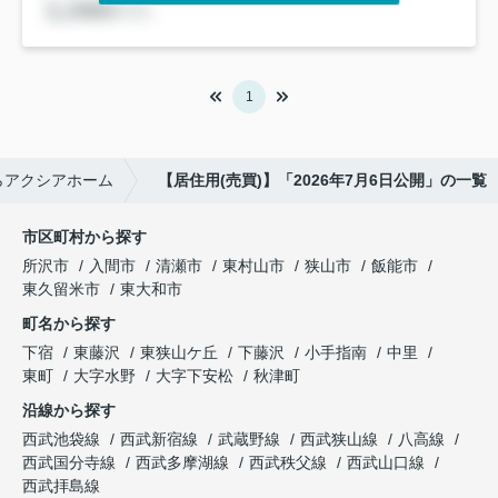
1
らアクシアホーム
【居住用(売買)】「2026年7月6日公開」の一覧
市区町村から探す
所沢市
入間市
清瀬市
東村山市
狭山市
飯能市
東久留米市
東大和市
町名から探す
下宿
東藤沢
東狭山ケ丘
下藤沢
小手指南
中里
東町
大字水野
大字下安松
秋津町
沿線から探す
西武池袋線
西武新宿線
武蔵野線
西武狭山線
八高線
西武国分寺線
西武多摩湖線
西武秩父線
西武山口線
西武拝島線