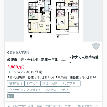
飯能市大字川寺
～幹太くん標準装備
飯能市川寺・全12棟 新築一戸建 11号棟
～
3,880
万円
- / 105.57㎡ / 3LDK /予定
西武池袋線「飯能」駅 徒歩12分
八高線「東飯能」駅 徒歩14分
西
駐車2台可
都市ガス
陽当り良好
バリアフリー
ウォークインクロゼット
システムキッチン
新築
全12棟の大型分譲地、新築一戸建てのご紹介です。 11号棟は畳コーナ