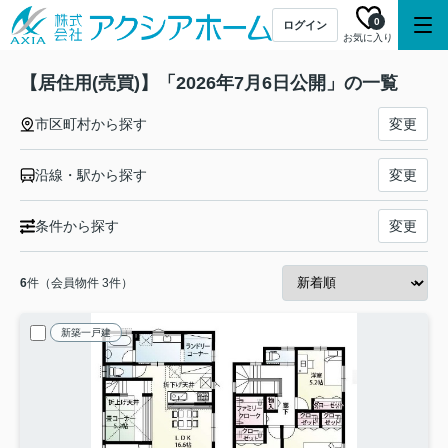
0
ログイン
お気に入り
【居住用(売買)】「2026年7月6日公開」の一覧
市区町村から探す
変更
沿線・駅から探す
変更
条件から探す
変更
6
件（会員物件 3件）
新築一戸建