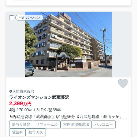
中古マンション
入間市東藤沢
ライオンズマンション武蔵藤沢
2,399
万円
4階 / 70.00㎡ / 3LDK /築38年
西武池袋線「武蔵藤沢」駅 徒歩6分
西武池袋線「狭山ヶ丘」駅 徒歩23分
陽当り良好
リフォーム済
室内洗濯機置場
バルコニー
電気有
都市ガス