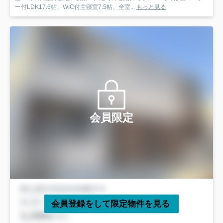
ー付LDK17.6帖、WIC付主寝室7.5帖、全室...
もっと見る
会員限定
会員登録をして限定物件を見る