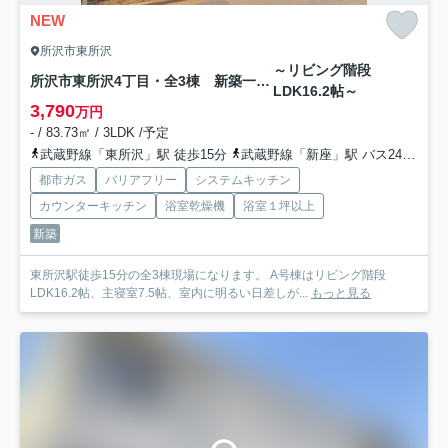
NEW
所沢市東所沢
～リビング階段
所沢市東所沢4丁目・全3棟 新築一戸建 A号棟
LDK16.2帖～
3,790
万円
- / 83.73㎡ / 3LDK /予定
武蔵野線「東所沢」駅 徒歩15分
武蔵野線「新座」駅 バス24分 西武バス「本郷」 停歩7分
都市ガス
バリアフリー
システムキッチン
カウンターキッチン
浴室乾燥機
浴室１坪以上
新築
東所沢駅徒歩15分の全3棟現場になります。 A号棟はリビング階段
LDK16.2帖、主寝室7.5帖、室内に明るい日差しが...
もっと見る