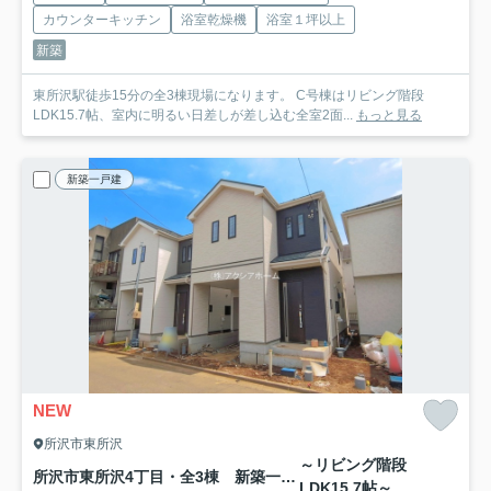
カウンターキッチン
浴室乾燥機
浴室１坪以上
新築
東所沢駅徒歩15分の全3棟現場になります。 C号棟はリビング階段
LDK15.7帖、室内に明るい日差しが差し込む全室2面...
もっと見る
新築一戸建
NEW
所沢市東所沢
～リビング階段
所沢市東所沢4丁目・全3棟 新築一戸建 B号棟
LDK15.7帖～