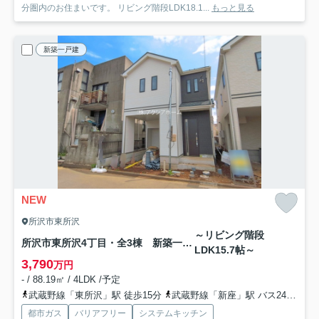
分圏内のお住まいです。 リビング階段LDK18.1...
もっと見る
新築一戸建
NEW
所沢市東所沢
～リビング階段
所沢市東所沢4丁目・全3棟 新築一戸建 C号棟
LDK15.7帖～
3,790
万円
- / 88.19㎡ / 4LDK /予定
武蔵野線「東所沢」駅 徒歩15分
武蔵野線「新座」駅 バス24分 西武バス「本郷」 停歩7分
都市ガス
バリアフリー
システムキッチン