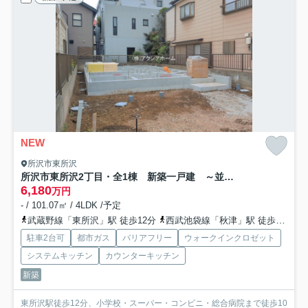
NEW
所沢市東所沢
所沢市東所沢2丁目・全1棟 新築一戸建 ～並列駐車2台可～
6,180
万円
- / 101.07㎡ / 4LDK /予定
武蔵野線「東所沢」駅 徒歩12分
西武池袋線「秋津」駅 徒歩52分
駐車2台可
都市ガス
バリアフリー
ウォークインクロゼット
システムキッチン
カウンターキッチン
新築
東所沢駅徒歩12分、小学校・スーパー・コンビニ・総合病院まで徒歩10