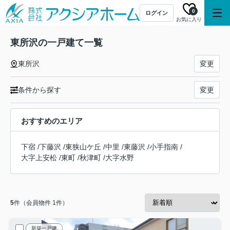
0
ログイン
お気に入り
東所沢の一戸建て一覧
東所沢
変更
条件から探す
変更
おすすめのエリア
下宿
/
下藤沢
/
東狭山ケ丘
/
中里
/
東藤沢
/
小手指南
/
大字上安松
/
東町
/
秋津町
/
大字水野
5
件（会員物件 1件）
新築一戸建