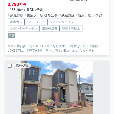
3,790
万円
- / 88.19㎡ / 4LDK /予定
武蔵野線「東所沢」駅 徒歩15分
武蔵野線「新座」駅 バス24分 西武バス「本郷」 停歩7分
都市ガス
バリアフリー
システムキッチン
カウンターキッチン
浴室乾燥機
浴室１坪以上
新築
東所沢駅徒歩15分の全3棟現場になります。 B号棟はリビング階段
LDK15.7帖、主寝室6.7帖、室内に明るい日差しが...
もっと見る
新築一戸建