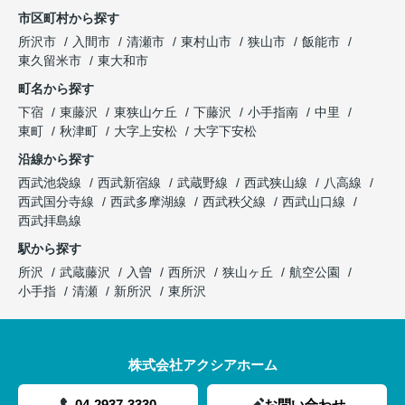
市区町村から探す
所沢市
入間市
清瀬市
東村山市
狭山市
飯能市
東久留米市
東大和市
町名から探す
下宿
東藤沢
東狭山ケ丘
下藤沢
小手指南
中里
東町
秋津町
大字上安松
大字下安松
沿線から探す
西武池袋線
西武新宿線
武蔵野線
西武狭山線
八高線
西武国分寺線
西武多摩湖線
西武秩父線
西武山口線
西武拝島線
駅から探す
所沢
武蔵藤沢
入曽
西所沢
狭山ヶ丘
航空公園
小手指
清瀬
新所沢
東所沢
株式会社アクシアホーム
04-2937-3330
お問い合わせ