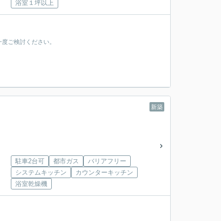
浴室１坪以上
一度ご検討ください。
新築
建
駐車2台可
都市ガス
バリアフリー
システムキッチン
カウンターキッチン
浴室乾燥機