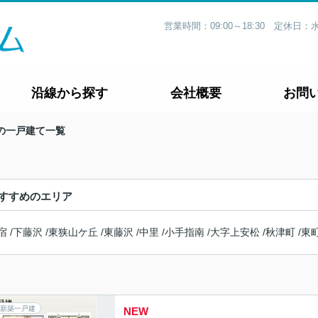
営業時間：09:00～18:30 定休
沿線から探す
会社概要
お問
の一戸建て一覧
すすめのエリア
宿
/
下藤沢
/
東狭山ケ丘
/
東藤沢
/
中里
/
小手指南
/
大字上安松
/
秋津町
/
東
新築一戸建
NEW