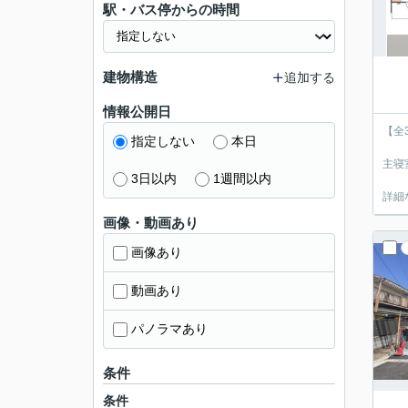
駅・バス停からの時間
建物構造
追加する
情報公開日
【全
指定しない
本日
主寝
3日以内
1週間以内
詳細
画像・動画あり
画像あり
動画あり
パノラマあり
条件
条件