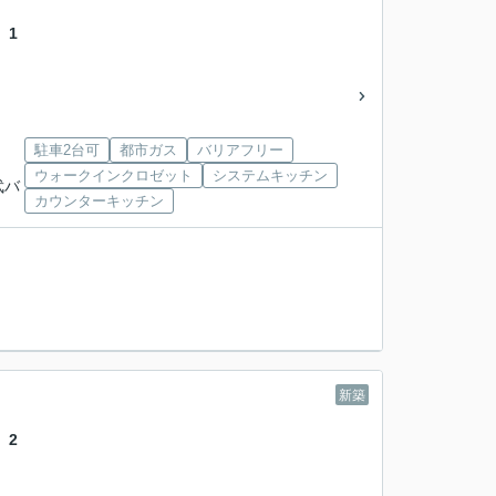
 1
駐車2台可
都市ガス
バリアフリー
ウォークインクロゼット
システムキッチン
武バ
カウンターキッチン
新築
 2