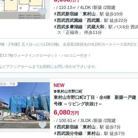
万円
- / 110.13㎡ / 4LDK /新築 /2階建
西武新宿線
「
東村山
」駅 徒歩10分
西武西武園線
「
西武園
」駅 徒歩22分
西武多摩湖線
「
武蔵大和
」駅 バス6分 西
ス「正福寺」 停歩11分
3棟・2号棟】広々ゆったりLDK19帖、全居室2面採光の4LDK!カースペース並列2台
室13.7帖ウォークインクローゼット・バルコニー付き！
などアクシアホームまでお気軽にお問い合わせ下さいませ。
新築一戸建
NEW
東村山市
野口町
東村山市野口町2丁目・全4棟 新築一戸建
号棟 ～リビング吹抜け～
6,080
万円
- / 100.61㎡ / 3LDK /新築 /2階建
西武新宿線
「
東村山
」駅 徒歩7分
西武国分寺線
「
東村山
」駅 徒歩7分