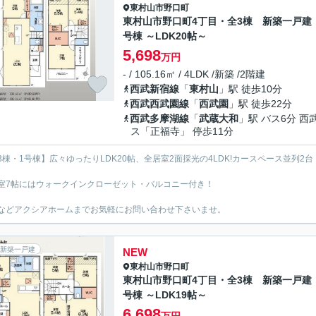
東村山市
野口町
東村山市野口町4丁目・全3棟 新築一戸建
号棟 ～LDK20帖～
5,698
万円
- / 105.16㎡ / 4LDK /新築 /2階建
西武新宿線
「
東村山
」駅 徒歩10分
西武西武園線
「
西武園
」駅 徒歩22分
西武多摩湖線
「
武蔵大和
」駅 バス6分 西
ス「正福寺」 停歩11分
3棟・1号棟】広々ゆったりLDK20帖、全居室2面採光の4LDK!カースペース並列2台
室7帖にはウォークインクローゼット・バルコニー付き！
などアクシアホームまでお気軽にお問い合わせ下さいませ。
新築一戸建
NEW
東村山市
野口町
東村山市野口町4丁目・全3棟 新築一戸建
号棟 ～LDK19帖～
6,698