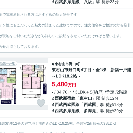
西武多摩湖線
「
八坂
」駅 徒歩23分
まで電車通勤される方におすすめの駅近物件です！
イン性にもこだわった魅力の詰まった建物ですので、注文住宅をご検討の方も是非
は現地をご覧いただきながら詳しいご説明をさせていただければと思います。
合せお待ちしております。
新築一戸建
東村山市
野口町
東村山市野口町4丁目・全1棟 新築一戸
～LDK18.2帖～
5,480
万円
- / 94.76㎡ / 3LDK＋S(納戸) /予定 /2階建
西武新宿線
「
東村山
」駅 徒歩12分
西武西武園線
「
西武園
」駅 徒歩18分
西武多摩湖線
「
多摩湖
」駅 徒歩29分
山駅徒歩12分の好立地！南向きのLDK18.25帖、全居室2面採光の3SLDK!