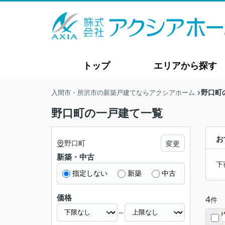
トップ
エリアから探す
野口町
入間市・所沢市の新築戸建てならアクシアホーム
野口町の一戸建て一覧
お
野口町
変更
新築・中古
下
指定しない
新築
中古
価格
4
件
～