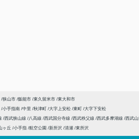
狭山市
飯能市
東久留米市
東大和市
沢
小手指南
中里
秋津町
大字上安松
東町
大字下安松
線
西武狭山線
八高線
西武国分寺線
西武秩父線
西武多摩湖線
西武
山ヶ丘
小手指
航空公園
新所沢
清瀬
東所沢