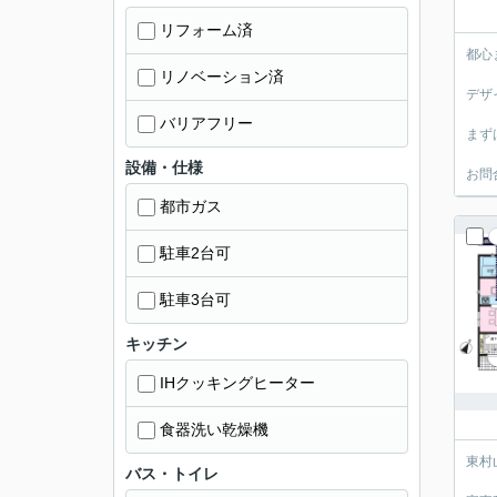
リフォーム済
都心
リノベーション済
デザ
バリアフリー
まず
設備・仕様
お問
都市ガス
駐車2台可
駐車3台可
キッチン
IHクッキングヒーター
食器洗い乾燥機
東村
バス・トイレ