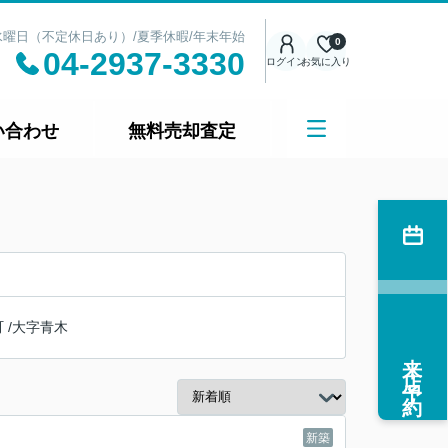
日：水曜日（不定休日あり）/夏季休暇/年末年始
0
04-2937-3330
ログイン
お気に入り
い合わせ
無料売却査定
町
/
大字青木
来店予約
新築