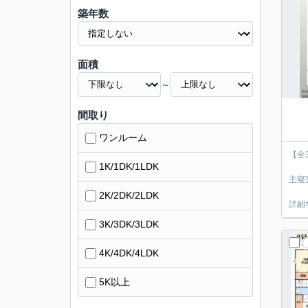
築年数
面積
～
間取り
ワンルーム
【全
1K/1DK/1LDK
主寝
2K/2DK/2LDK
詳細
3K/3DK/3LDK
4K/4DK/4LDK
5K以上