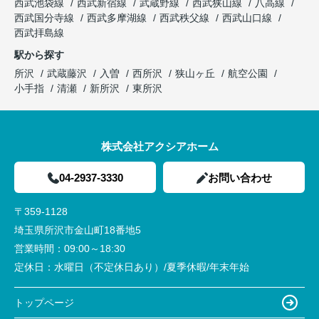
西武池袋線
西武新宿線
武蔵野線
西武狭山線
八高線
西武国分寺線
西武多摩湖線
西武秩父線
西武山口線
西武拝島線
駅から探す
所沢
武蔵藤沢
入曽
西所沢
狭山ヶ丘
航空公園
小手指
清瀬
新所沢
東所沢
株式会社アクシアホーム
04-2937-3330
お問い合わせ
〒359-1128
埼玉県所沢市金山町18番地5
営業時間：
09:00～18:30
定休日：
水曜日（不定休日あり）/夏季休暇/年末年始
トップページ