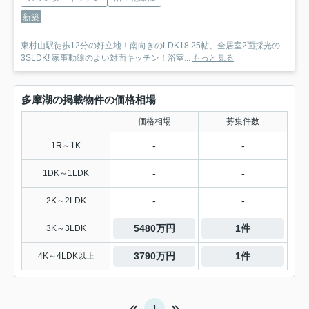
新築
東村山駅徒歩12分の好立地！南向きのLDK18.25帖、全居室2面採光の
3SLDK! 家事動線のよい対面キッチン！浴室...
もっと見る
多摩湖の掲載物件の価格相場
価格相場
募集件数
-
-
1R～1K
-
-
1DK～1LDK
-
-
2K～2LDK
5480万円
1件
3K～3LDK
3790万円
1件
4K～4LDK以上
1