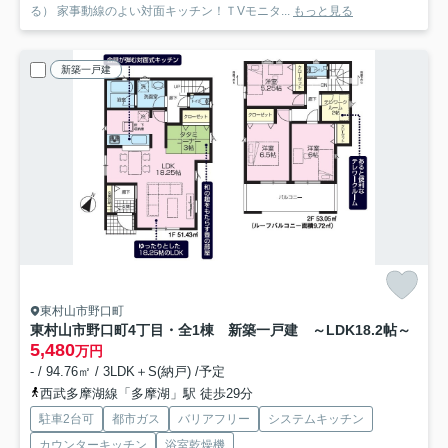
る） 家事動線のよい対面キッチン！ＴVモニタ...
もっと見る
新築一戸建
東村山市野口町
東村山市野口町4丁目・全1棟 新築一戸建
～LDK18.2帖～
5,480
万円
- / 94.76㎡ / 3LDK＋S(納戸) /予定
西武多摩湖線「多摩湖」駅 徒歩29分
駐車2台可
都市ガス
バリアフリー
システムキッチン
カウンターキッチン
浴室乾燥機