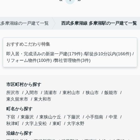
武多摩湖線の一戸建て一覧
西武多摩湖線 多摩湖駅の一戸建て一覧
おすすめこだわり特集
即入居・完成済みの新築一戸建(179件)
駅徒歩10分以内(166件)
リフォーム物件(100件)
弊社管理物件(3件)
市区町村から探す
所沢市
入間市
清瀬市
東村山市
狭山市
飯能市
東久留米市
東大和市
町名から探す
下宿
東藤沢
東狭山ケ丘
下藤沢
小手指南
中里
秋津町
大字上安松
東町
大字水野
沿線から探す