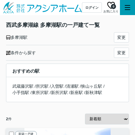
0
ログイン
お気に入り
西武多摩湖線 多摩湖駅の一戸建て一覧
多摩湖駅
変更
条件から探す
変更
おすすめの駅
武蔵藤沢駅
/
所沢駅
/
入曽駅
/
清瀬駅
/
狭山ヶ丘駅
/
小手指駅
/
東所沢駅
/
新所沢駅
/
新座駅
/
新秋津駅
2
件
新築一戸建