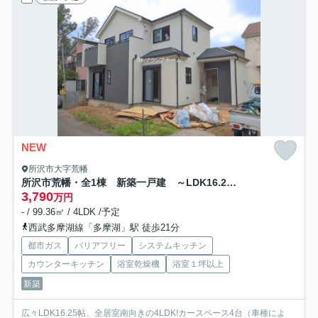
NEW
所沢市大字荒幡
所沢市荒幡・全1棟 新築一戸建 ～LDK16.2帖～
3,790
万円
- / 99.36㎡ / 4LDK /予定
西武多摩湖線「多摩湖」駅 徒歩21分
都市ガス
バリアフリー
システムキッチン
カウンターキッチン
浴室乾燥機
浴室１坪以上
新築
広々LDK16.25帖、全居室南向きの4LDK!カースペース4台（車種によ