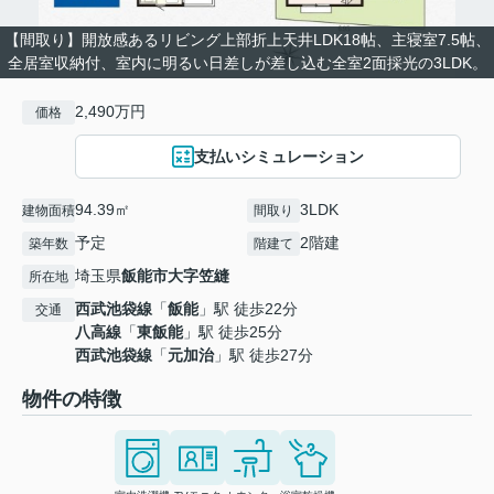
【間取り】開放感あるリビング上部折上天井LDK18帖、主寝室7.5帖、
全居室収納付、室内に明るい日差しが差し込む全室2面採光の3LDK。
2,490万円
価格
支払いシミュレーション
94.39㎡
3LDK
建物面積
間取り
予定
2階建
築年数
階建て
埼玉県
飯能市
大字笠縫
所在地
西武池袋線
「
飯能
」駅 徒歩22分
交通
八高線
「
東飯能
」駅 徒歩25分
西武池袋線
「
元加治
」駅 徒歩27分
物件の特徴