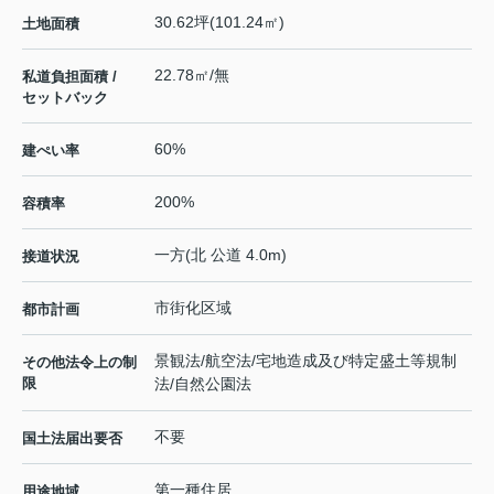
30.62坪(101.24㎡)
土地面積
22.78㎡/無
私道負担面積 /
セットバック
60%
建ぺい率
200%
容積率
一方(北 公道 4.0m)
接道状況
市街化区域
都市計画
景観法/航空法/宅地造成及び特定盛土等規制
その他法令上の制
限
法/自然公園法
不要
国土法届出要否
第一種住居
用途地域