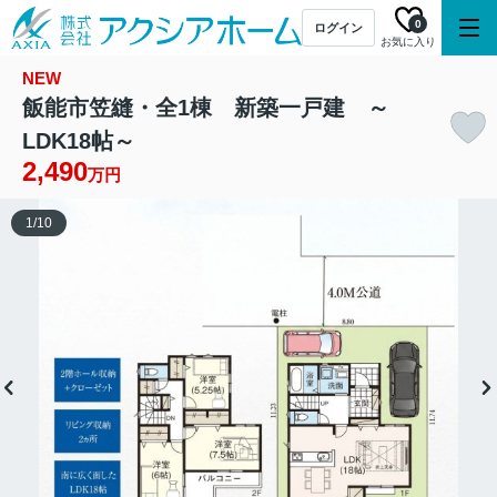
0
ログイン
お気に入り
NEW
飯能市笠縫・全1棟 新築一戸建 ～
LDK18帖～
2,490
万円
1
/
10