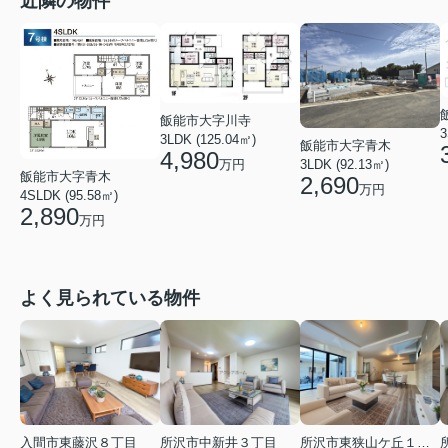
近隣の物件
飯能市大字川寺
3
3LDK (125.04㎡)
飯能市大字青木
4,980
3LDK (92.13㎡)
万円
飯能市大字青木
2,690
万円
4SLDK (95.58㎡)
2,890
万円
よく見られている物件
入間市東藤沢８丁目
所沢市中新井３丁目
所沢市東狭山ケ丘１丁目