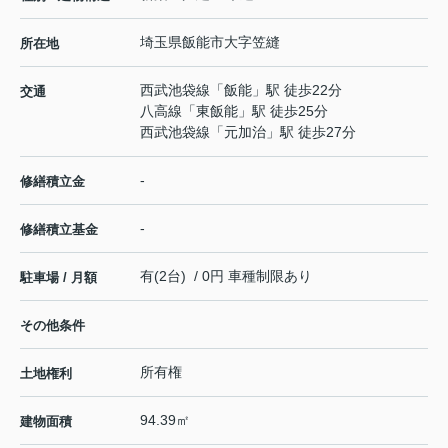
埼玉県
飯能市
大字笠縫
所在地
西武池袋線
「
飯能
」駅 徒歩22分
交通
八高線
「
東飯能
」駅 徒歩25分
西武池袋線
「
元加治
」駅 徒歩27分
-
修繕積立金
-
修繕積立基金
有(2台) / 0円 車種制限あり
駐車場 / 月額
その他条件
所有権
土地権利
94.39㎡
建物面積