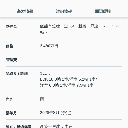
基本情報
詳細情報
周辺環境
飯能市笠縫・全1棟 新築一戸建 ～LDK18
物件名
帖～
2,490万円
価格
-
管理費
3LDK
間取り / 詳細
LDK 18.0帖 1室
/
洋室 5.2帖 1室
/
洋室 6.0帖 1室
/
洋室 7.5帖 1室
南
向き
2026年8月 (予定)
築年月
新築一戸建 / 木造
種別 / 建物構造