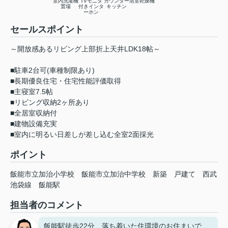
室内洗濯機
TVモニタ
カウンター
浴室乾燥機
置場
付きインタ
キッチン
ーホン
セールスポイント
～開放感あるリビング上部折上天井LDK18帖～
■駐車2台可(車種制限あり)
■長期優良住宅・住宅性能評価取得
■主寝室7.5帖
■リビング収納2ヶ所あり
■全居室収納付
■建物設備充実
■室内に明るい日差しが差し込む全室2面採光
ポイント
飯能市立加治小学校
飯能市立加治中学校
新築
戸建て
西武
池袋線
飯能駅
担当者のコメント
飯能駅徒歩22分、落ち着いた住環境のお住まいで