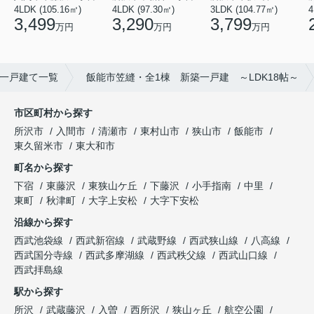
4LDK (105.16㎡)
4LDK (97.30㎡)
3LDK (104.77㎡)
4
3,499
3,290
3,799
万円
万円
万円
一戸建て一覧
飯能市笠縫・全1棟 新築一戸建 ～LDK18帖～
市区町村から探す
所沢市
入間市
清瀬市
東村山市
狭山市
飯能市
東久留米市
東大和市
町名から探す
下宿
東藤沢
東狭山ケ丘
下藤沢
小手指南
中里
東町
秋津町
大字上安松
大字下安松
沿線から探す
西武池袋線
西武新宿線
武蔵野線
西武狭山線
八高線
西武国分寺線
西武多摩湖線
西武秩父線
西武山口線
西武拝島線
駅から探す
所沢
武蔵藤沢
入曽
西所沢
狭山ヶ丘
航空公園