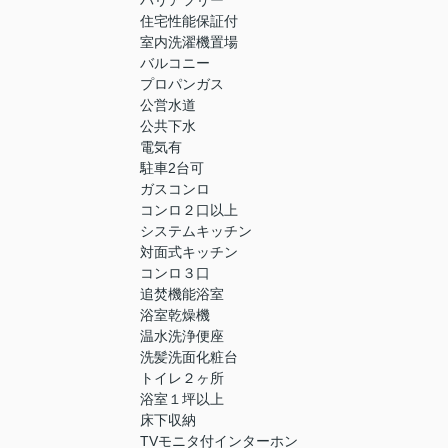
バリアフリー
住宅性能保証付
室内洗濯機置場
バルコニー
プロパンガス
公営水道
公共下水
電気有
駐車2台可
ガスコンロ
コンロ２口以上
システムキッチン
対面式キッチン
コンロ３口
追焚機能浴室
浴室乾燥機
温水洗浄便座
洗髪洗面化粧台
トイレ２ヶ所
浴室１坪以上
床下収納
TVモニタ付インターホン