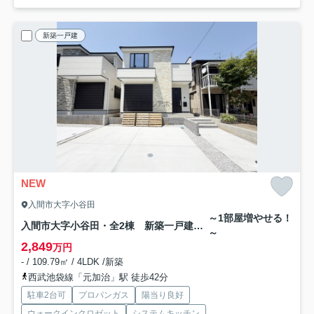
新築一戸建
NEW
入間市大字小谷田
～1部屋増やせる！
入間市大字小谷田・全2棟 新築一戸建 2号棟
～
2,849
万円
- / 109.79㎡ / 4LDK /新築
西武池袋線「元加治」駅 徒歩42分
駐車2台可
プロパンガス
陽当り良好
ウォークインクロゼット
システムキッチン