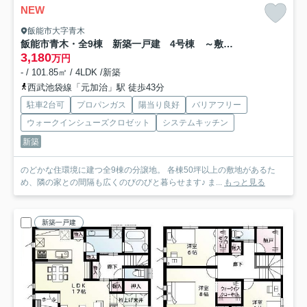
NEW
飯能市大字青木
飯能市青木・全9棟 新築一戸建 4号棟 ～敷地50坪～
3,180
万円
- / 101.85㎡ / 4LDK /新築
西武池袋線「元加治」駅 徒歩43分
駐車2台可
プロパンガス
陽当り良好
バリアフリー
ウォークインシューズクロゼット
システムキッチン
新築
のどかな住環境に建つ全9棟の分譲地。 各棟50坪以上の敷地があるた
め、隣の家との間隔も広くのびのびと暮らせます♪ ま...
もっと見る
新築一戸建