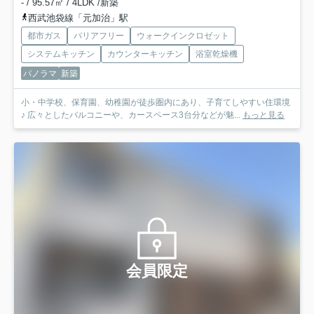
- / 95.57㎡ / 4LDK /新築
西武池袋線「元加治」駅
都市ガス
バリアフリー
ウォークインクロゼット
システムキッチン
カウンターキッチン
浴室乾燥機
パノラマ
新築
小・中学校、保育園、幼稚園が徒歩圏内にあり、子育てしやすい住環境
♪ 広々としたバルコニーや、カースペース3台分などが魅...
もっと見る
会員限定