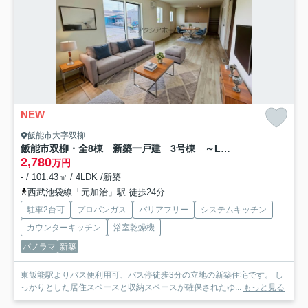
NEW
飯能市大字双柳
飯能市双柳・全8棟 新築一戸建 3号棟 ～LDK21.3帖～
2,780
万円
- / 101.43㎡ / 4LDK /新築
西武池袋線「元加治」駅 徒歩24分
駐車2台可
プロパンガス
バリアフリー
システムキッチン
カウンターキッチン
浴室乾燥機
パノラマ
新築
東飯能駅よりバス便利用可、バス停徒歩3分の立地の新築住宅です。 し
っかりとした居住スペースと収納スペースが確保されたゆ...
もっと見る