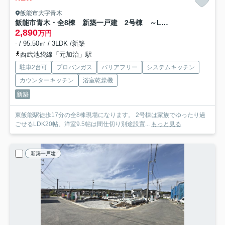
飯能市大字青木
飯能市青木・全8棟 新築一戸建 2号棟 ～LDK20帖～
2,890
万円
- / 95.50㎡ / 3LDK /新築
西武池袋線「元加治」駅
駐車2台可
プロパンガス
バリアフリー
システムキッチン
カウンターキッチン
浴室乾燥機
新築
東飯能駅徒歩17分の全8棟現場になります。 2号棟は家族でゆったり過
ごせるLDK20帖、洋室9.5帖は間仕切り別途設置...
もっと見る
新築一戸建