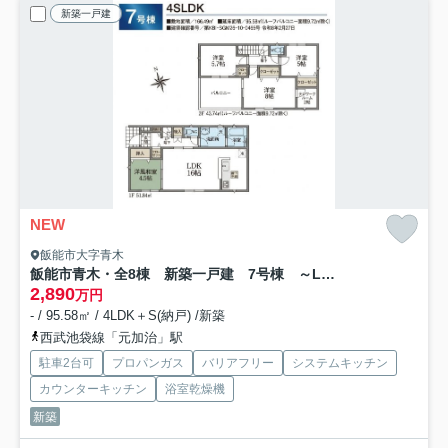
新築一戸建
NEW
飯能市大字青木
飯能市青木・全8棟 新築一戸建 7号棟 ～LDK16帖～
2,890
万円
- / 95.58㎡ / 4LDK＋S(納戸) /新築
西武池袋線「元加治」駅
駐車2台可
プロパンガス
バリアフリー
システムキッチン
カウンターキッチン
浴室乾燥機
新築