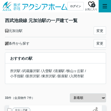
0
ログイン
お気に入り
西武池袋線 元加治駅の一戸建て一覧
元加治駅
変更
条件から探す
変更
おすすめの駅
所沢駅
/
武蔵藤沢駅
/
入曽駅
/
清瀬駅
/
狭山ヶ丘駅
/
小手指駅
/
新所沢駅
/
東所沢駅
/
新座駅
/
入間市駅
33
件（会員物件 7件）
中古一戸建