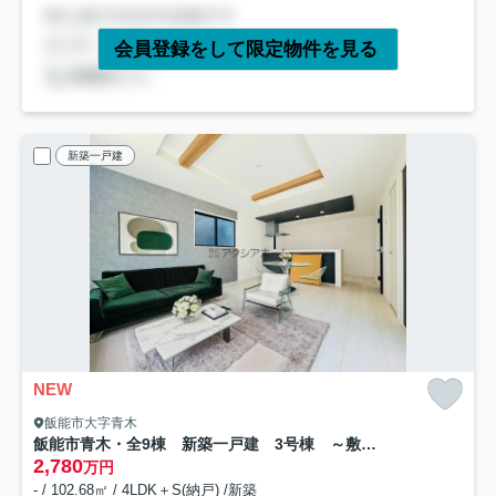
会員登録をして限定物件を見る
新築一戸建
NEW
飯能市大字青木
飯能市青木・全9棟 新築一戸建 3号棟 ～敷地50坪～
2,780
万円
- / 102.68㎡ / 4LDK＋S(納戸) /新築