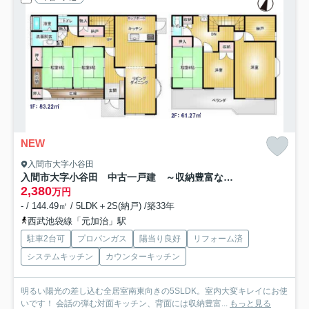
NEW
入間市大字小谷田
入間市大字小谷田 中古一戸建 ～収納豊富な5SLDK～
2,380
万円
- / 144.49㎡ / 5LDK＋2S(納戸) /築33年
西武池袋線「元加治」駅
駐車2台可
プロパンガス
陽当り良好
リフォーム済
システムキッチン
カウンターキッチン
明るい陽光の差し込む全居室南東向きの5SLDK。室内大変キレイにお使
いです！ 会話の弾む対面キッチン、背面には収納豊富...
もっと見る