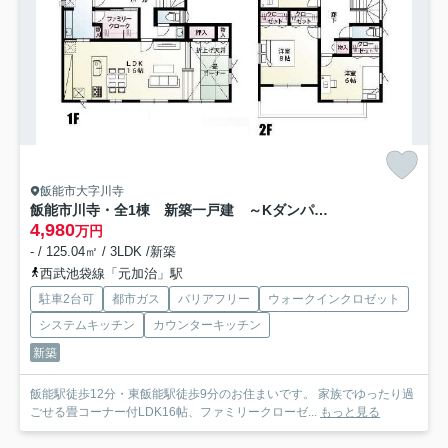
飯能市大字川寺
飯能市川寺・全1棟 新築一戸建 ～Kダンパー搭載～
4,980
万円
- / 125.04㎡ / 3LDK /新築
西武池袋線「元加治」駅
駐車2台可
都市ガス
バリアフリー
ウォークインクロゼット
システムキッチン
カウンターキッチン
新築
飯能駅徒歩12分・東飯能駅徒歩9分のお住まいです。 家族でゆったり過
ごせる畳コーナー付LDK16帖、ファミリークローゼ...
もっと見る