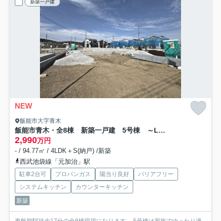
新築一戸建
NEW
飯能市大字青木
飯能市青木・全8棟 新築一戸建 5号棟 ～LDK16帖～
2,990
万円
- / 94.77㎡ / 4LDK＋S(納戸) /新築
西武池袋線「元加治」駅
駐車2台可
プロパンガス
陽当り良好
バリアフリー
システムキッチン
カウンターキッチン
新築