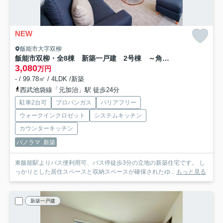
NEW
飯能市大字双柳
飯能市双柳・全8棟 新築一戸建 2号棟 ～角地・駐車2台～
3,080
万円
- / 99.78㎡ / 4LDK /新築
西武池袋線「元加治」駅 徒歩24分
駐車2台可
プロパンガス
バリアフリー
ウォークインクロゼット
システムキッチン
カウンターキッチン
パノラマ
新築
東飯能駅よりバス便利用可、バス停徒歩3分の立地の新築住宅です。 し
っかりとした居住スペースと収納スペースが確保されたゆ...
もっと見る
新築一戸建