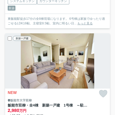
システムキッチン
カウンターキッチン
新築
東飯能駅徒歩17分の全8棟現場になります。 6号棟は家族でゆったり過
ごせるLDK16帖、主寝室8.5帖、室内に明るい日...
もっと見る
新築一戸建
NEW
飯能市大字双柳
飯能市双柳・全4棟 新築一戸建 1号棟 ～駐車並列3台分～
2,980
万円