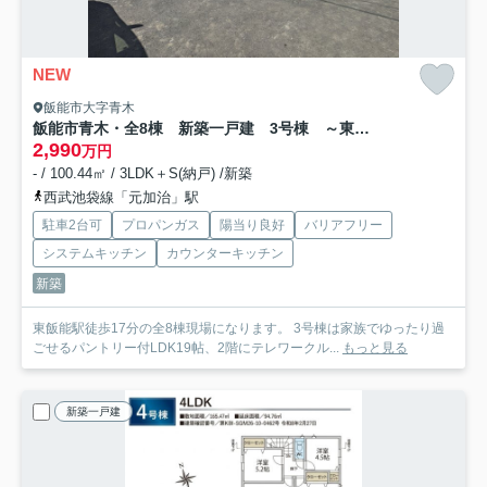
NEW
飯能市大字青木
飯能市青木・全8棟 新築一戸建 3号棟 ～東南角地～
2,990
万円
- / 100.44㎡ / 3LDK＋S(納戸) /新築
西武池袋線「元加治」駅
駐車2台可
プロパンガス
陽当り良好
バリアフリー
システムキッチン
カウンターキッチン
新築
東飯能駅徒歩17分の全8棟現場になります。 3号棟は家族でゆったり過
ごせるパントリー付LDK19帖、2階にテレワークル...
もっと見る
新築一戸建