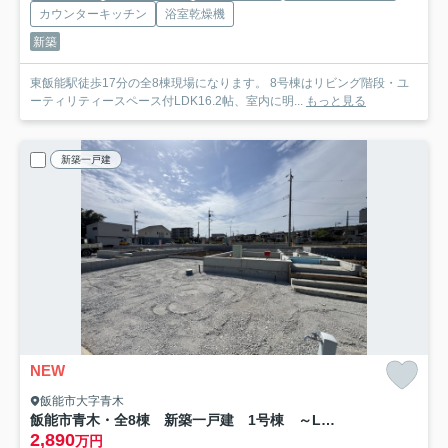
カウンターキッチン
浴室乾燥機
新築
東飯能駅徒歩17分の全8棟現場になります。 8号棟はリビング階段・ユ
ーティリティースペース付LDK16.2帖、室内に明...
もっと見る
新築一戸建
NEW
飯能市大字青木
飯能市青木・全8棟 新築一戸建 1号棟 ～LDK21帖～
2,890
万円