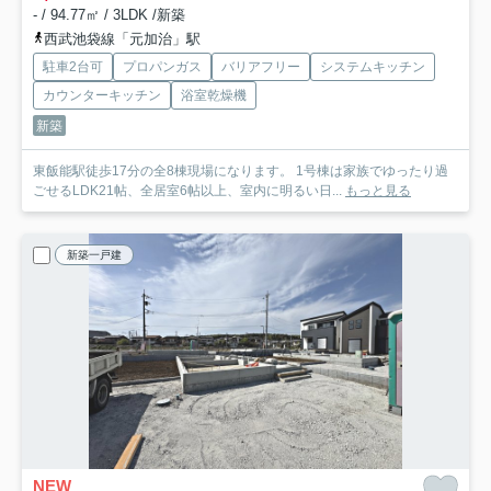
- / 94.77㎡ / 3LDK /新築
西武池袋線「元加治」駅
駐車2台可
プロパンガス
バリアフリー
システムキッチン
カウンターキッチン
浴室乾燥機
新築
東飯能駅徒歩17分の全8棟現場になります。 1号棟は家族でゆったり過
ごせるLDK21帖、全居室6帖以上、室内に明るい日...
もっと見る
新築一戸建
NEW