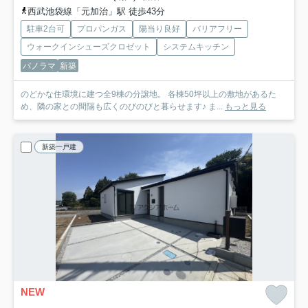
西武池袋線「元加治」駅 徒歩43分
駐車2台可
プロパンガス
陽当り良好
バリアフリー
ウォークインシューズクロゼット
システムキッチン
パノラマ
新築
のどかな住環境に建つ全9棟の分譲地。 各棟50坪以上の敷地があるた
め、隣の家との間隔も広くのびのびと暮らせます♪ ま...
もっと見る
新築一戸建
NEW