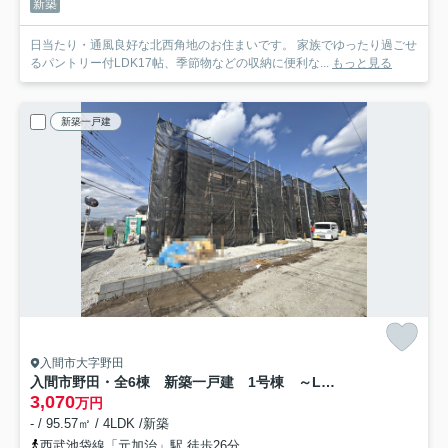
新築
日当たり・通風良好な北西角地のお住まいです。 家族でゆったり過ごせ
るパントリー付LDK17帖、季節物などの収納に便利な...
もっと見る
新築一戸建
入間市大字野田
入間市野田・全6棟 新築一戸建 1号棟 ～LDK15帖～
3,070
万円
- / 95.57㎡ / 4LDK /新築
西武池袋線「元加治」駅 徒歩26分