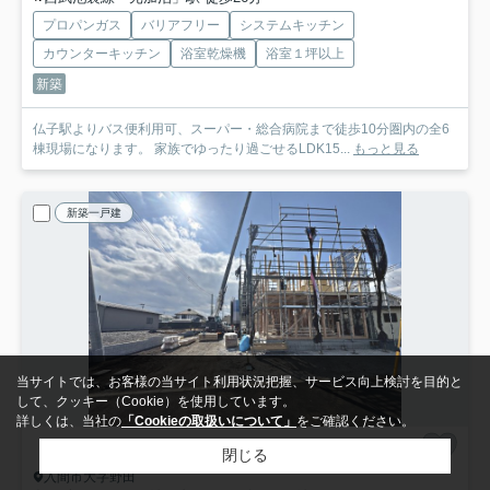
プロパンガス
バリアフリー
システムキッチン
カウンターキッチン
浴室乾燥機
浴室１坪以上
新築
仏子駅よりバス便利用可、スーパー・総合病院まで徒歩10分圏内の全6
棟現場になります。 家族でゆったり過ごせるLDK15...
もっと見る
新築一戸建
当サイトでは、お客様の当サイト利用状況把握、サービス向上検討を目的と
して、クッキー（Cookie）を使用しています。
詳しくは、当社の
「Cookieの取扱いについて」
をご確認ください。
閉じる
入間市大字野田