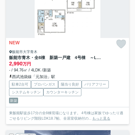
NEW
飯能市大字青木
飯能市青木・全8棟 新築一戸建 4号棟 ～LDK18.7帖～
2,990
万円
- / 94.76㎡ / 4LDK /新築
西武池袋線「元加治」駅
駐車2台可
プロパンガス
陽当り良好
バリアフリー
システムキッチン
カウンターキッチン
新築
東飯能駅徒歩17分の全8棟現場になります。 4号棟は家族でゆったり過
ごせるリビング階段LDK18.7帖、全居室収納付の...
もっと見る