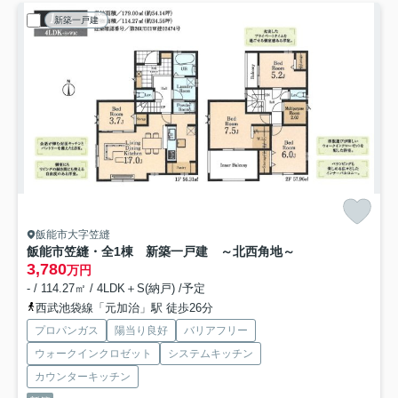
新築一戸建
飯能市大字笠縫
飯能市笠縫・全1棟 新築一戸建 ～北西角地～
3,780
万円
- / 114.27㎡ / 4LDK＋S(納戸) /予定
西武池袋線「元加治」駅 徒歩26分
プロパンガス
陽当り良好
バリアフリー
ウォークインクロゼット
システムキッチン
カウンターキッチン