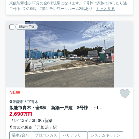
東飯能駅徒歩17分の全8棟現場になります。 7号棟は家族でゆったり過
ごせるLDK16帖、2階にテレワークルーム2帖あり...
もっと見る
新築一戸建
NEW
飯能市大字青木
飯能市青木・全8棟 新築一戸建 8号棟 ～LDK16.2帖～
2,690
万円
- / 92.13㎡ / 3LDK /新築
西武池袋線「元加治」駅
駐車2台可
プロパンガス
バリアフリー
システムキッチン