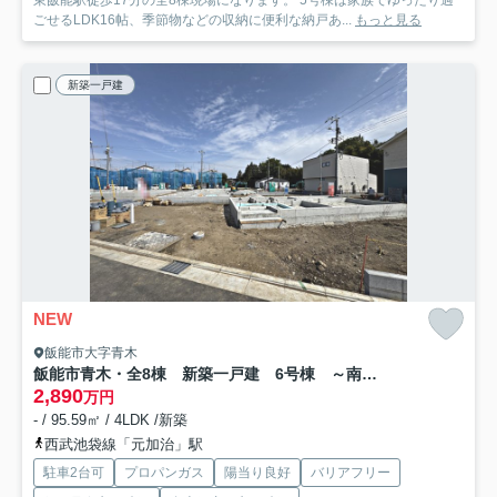
東飯能駅徒歩17分の全8棟現場になります。 5号棟は家族でゆったり過
ごせるLDK16帖、季節物などの収納に便利な納戸あ...
もっと見る
新築一戸建
NEW
飯能市大字青木
飯能市青木・全8棟 新築一戸建 6号棟 ～南西角地～
2,890
万円
- / 95.59㎡ / 4LDK /新築
西武池袋線「元加治」駅
駐車2台可
プロパンガス
陽当り良好
バリアフリー