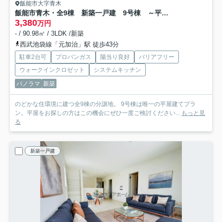
飯能市大字青木
飯能市青木・全9棟 新築一戸建 9号棟 ～平屋建て～
3,380
万円
- / 90.98㎡ / 3LDK /新築
西武池袋線「元加治」駅 徒歩43分
駐車2台可
プロパンガス
陽当り良好
バリアフリー
ウォークインクロゼット
システムキッチン
パノラマ
新築
のどかな住環境に建つ全9棟の分譲地。 9号棟は唯一の平屋建てプラ
ン。平屋をお探しの方はこの機会にぜひ一度ご検討ください...
もっと見
る
新築一戸建