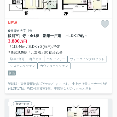
NEW
飯能市大字川寺
飯能市川寺・全1棟 新築一戸建 ～LDK17帖～
3,880
万円
- / 113.44㎡ / 3LDK＋S(納戸) /予定
西武池袋線「元加治」駅 徒歩25分
駐車2台可
都市ガス
バリアフリー
ウォークインクロゼット
システムキッチン
カウンターキッチン
新築
飯能駅・東飯能駅徒歩17分のお住まいです。 小上がり畳コーナー4.5帖
付LDK17帖、WIC付主寝室8帖、季節物などの...
もっと見る
新築一戸建