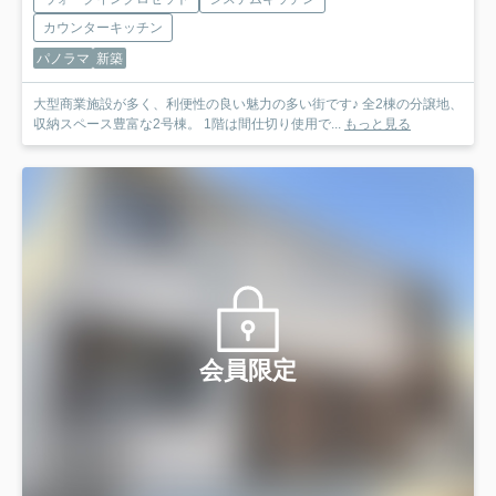
カウンターキッチン
パノラマ
新築
大型商業施設が多く、利便性の良い魅力の多い街です♪ 全2棟の分譲地、
収納スペース豊富な2号棟。 1階は間仕切り使用で...
もっと見る
会員限定