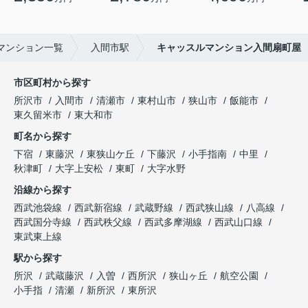
マンション一覧
入間市駅
キャッスルマンション入間扇町屋
市区町村から探す
所沢市
入間市
清瀬市
東村山市
狭山市
飯能市
東久留米市
東大和市
町名から探す
下宿
東藤沢
東狭山ケ丘
下藤沢
小手指南
中里
秋津町
大字上安松
東町
大字水野
沿線から探す
西武池袋線
西武新宿線
武蔵野線
西武狭山線
八高線
西武国分寺線
西武秩父線
西武多摩湖線
西武山口線
東武東上線
駅から探す
所沢
武蔵藤沢
入曽
西所沢
狭山ヶ丘
航空公園
小手指
清瀬
新所沢
東所沢