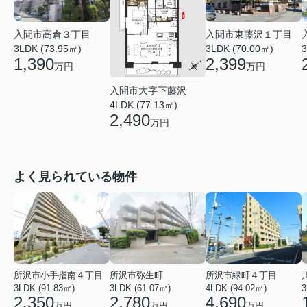
入間市高倉３丁目
入間市東藤沢１丁目
3LDK (73.95㎡)
3LDK (70.00㎡)
3
1,390
2,399
万円
万円
入間市大字下藤沢
4LDK (77.13㎡)
2,490
万円
よく見られている物件
所沢市小手指南４丁目
所沢市弥生町
所沢市緑町４丁目
3LDK (91.83㎡)
3LDK (61.07㎡)
4LDK (94.02㎡)
3
2,350
2,780
4,690
万円
万円
万円