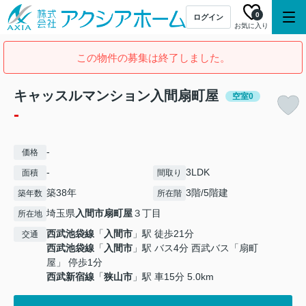
0
ログイン
お気に入り
この物件の募集は終了しました。
キャッスルマンション入間扇町屋
空室0
-
-
価格
-
3LDK
面積
間取り
築38年
3階/5階建
築年数
所在階
埼玉県
入間市
扇町屋
３丁目
所在地
西武池袋線
「
入間市
」駅 徒歩21分
交通
西武池袋線
「
入間市
」駅 バス4分 西武バス「扇町
屋」 停歩1分
西武新宿線
「
狭山市
」駅 車15分 5.0km