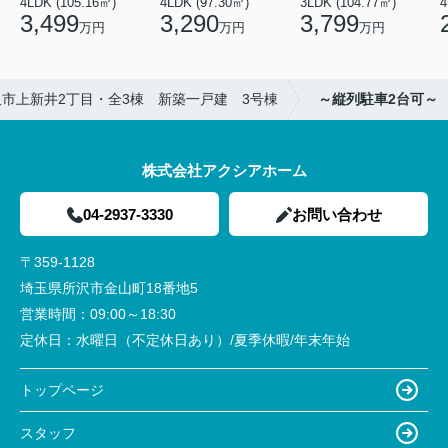
4LDK (105.16㎡)
4LDK (97.30㎡)
3LDK (104.77㎡)
4
3,499
3,290
3,799
万円
万円
万円
沢市上新井2丁目・全3棟 新築一戸建 3号棟
～縦列駐車2台可～
株式会社アクシアホーム
04-2937-3330
お問い合わせ
〒359-1128
埼玉県所沢市金山町18番地5
営業時間：
09:00～18:30
定休日：
水曜日（不定休日あり）/夏季休暇/年末年始
トップページ
スタッフ