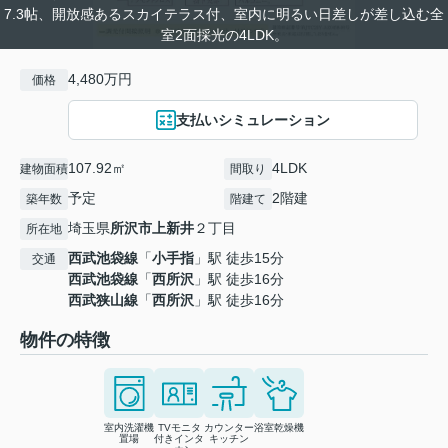
7.3帖、開放感あるスカイテラス付、室内に明るい日差しが差し込む全
室2面採光の4LDK。
4,480万円
価格
支払いシミュレーション
107.92㎡
4LDK
建物面積
間取り
予定
2階建
築年数
階建て
埼玉県
所沢市
上新井
２丁目
所在地
西武池袋線
「
小手指
」駅 徒歩15分
交通
西武池袋線
「
西所沢
」駅 徒歩16分
西武狭山線
「
西所沢
」駅 徒歩16分
物件の特徴
室内洗濯機
TVモニタ
カウンター
浴室乾燥機
置場
付きインタ
キッチン