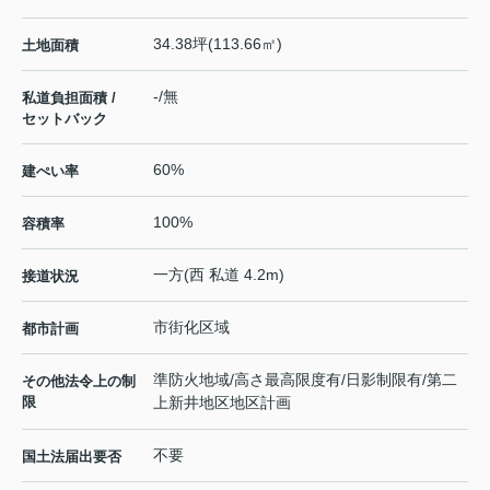
34.38坪(113.66㎡)
土地面積
-/無
私道負担面積 /
セットバック
60%
建ぺい率
100%
容積率
一方(西 私道 4.2m)
接道状況
市街化区域
都市計画
準防火地域/高さ最高限度有/日影制限有/第二
その他法令上の制
限
上新井地区地区計画
不要
国土法届出要否