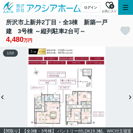
0
ログイン
お気に入り
所沢市上新井2丁目・全3棟 新築一戸
建 3号棟 ～縦列駐車2台可～
4,480
万円
1
/
10
【間取り】【全3棟・3号棟】 パントリー付LDK19.3帖、WIC付主寝室