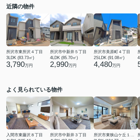
近隣の物件
所沢市東所沢４丁目
所沢市中新井５丁目
所沢市美原町４丁目
3LDK (83.73㎡)
4LDK (85.70㎡)
2SLDK (91.08㎡)
4
3,790
2,990
4,480
万円
万円
万円
よく見られている物件
入間市東藤沢８丁目
所沢市中新井３丁目
所沢市東狭山ケ丘１丁目