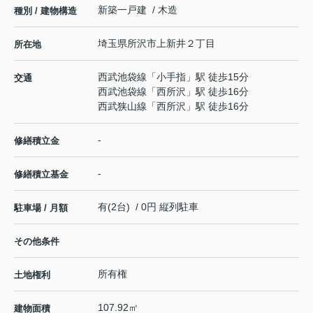
新築一戸建 / 木造
種別 / 建物構造
埼玉県
所沢市
上新井
２丁目
所在地
西武池袋線
「
小手指
」駅 徒歩15分
交通
西武池袋線
「
西所沢
」駅 徒歩16分
西武狭山線
「
西所沢
」駅 徒歩16分
-
修繕積立金
-
修繕積立基金
有(2台) / 0円 縦列駐車
駐車場 / 月額
その他条件
所有権
土地権利
107.92㎡
建物面積