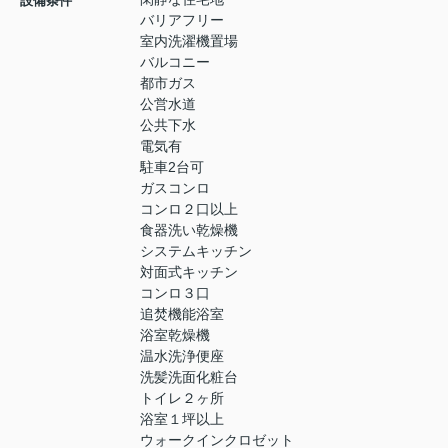
設備条件
バリアフリー
室内洗濯機置場
バルコニー
都市ガス
公営水道
公共下水
電気有
駐車2台可
ガスコンロ
コンロ２口以上
食器洗い乾燥機
システムキッチン
対面式キッチン
コンロ３口
追焚機能浴室
浴室乾燥機
温水洗浄便座
洗髪洗面化粧台
トイレ２ヶ所
浴室１坪以上
ウォークインクロゼット