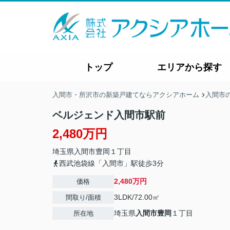
トップ
エリアから探す
入間市・所沢市の新築戸建てならアクシアホーム
入間市
ベルジェンド入間市駅前
2,480万円
埼玉県
入間市
豊岡
１丁目
西武池袋線「入間市」駅徒歩3分
2,480万円
価格
3LDK/72.00㎡
間取り/面積
埼玉県
入間市
豊岡
１丁目
所在地