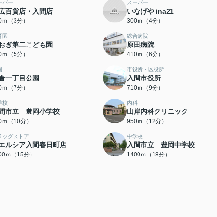
ーパー
スーパー
広百貨店・入間店
いなげや ina21
80ｍ（3分）
300ｍ（4分）
育園
総合病院
おぎ第二こども園
原田病院
70ｍ（5分）
410ｍ（6分）
園
市役所・区役所
倉一丁目公園
入間市役所
60ｍ（7分）
710ｍ（9分）
学校
内科
間市立 豊岡小学校
山岸内科クリニック
00ｍ（10分）
950ｍ（12分）
ラッグストア
中学校
エルシア入間春日町店
入間市立 豊岡中学校
200ｍ（15分）
1400ｍ（18分）