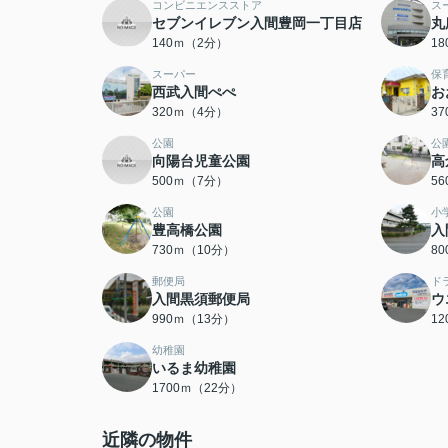
コンビニエンスストア
ス
セブンイレブン入間豊岡一丁目店
丸
140ｍ（2分）
1
スーパー
保
西武入間ぺぺ
お
320ｍ（4分）
3
公園
公
向陽台児童公園
高
500ｍ（7分）
5
公園
小
豊高橋公園
入
730ｍ（10分）
8
郵便局
ド
入間黒須郵便局
ウ
990ｍ（13分）
1
幼稚園
いるま幼稚園
1700ｍ（22分）
近隣の物件