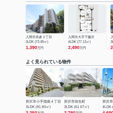
入間市高倉３丁目
入間市大字下藤沢
3LDK (73.95㎡)
4LDK (77.13㎡)
3
1,390
2,490
2
万円
万円
よく見られている物件
所沢市小手指南４丁目
所沢市弥生町
所沢市
3LDK (91.83㎡)
3LDK (61.07㎡)
4LDK 
2,350
2,780
4,69