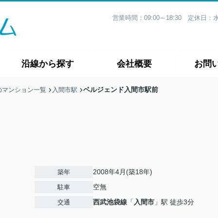
営業時間：09:00～18:30 定休
沿線から探す
会社概要
お問
ベルジェンド入間市駅前
のマンション一覧
入間市駅
2008年4月(築18年)
築年
空無
駐車
西武池袋線
「
入間市
」駅 徒歩3分
交通