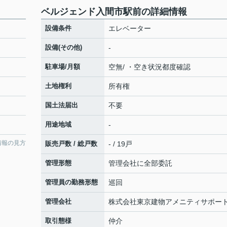
ベルジェンド入間市駅前の詳細情報
設備条件
エレベーター
設備(その他)
-
駐車場/月額
空無/ ・空き状況都度確認
土地権利
所有権
国土法届出
不要
用途地域
-
情報の見方
販売戸数 / 総戸数
- / 19戸
管理形態
管理会社に全部委託
管理員の勤務形態
巡回
管理会社
株式会社東京建物アメニティサポー
取引態様
仲介