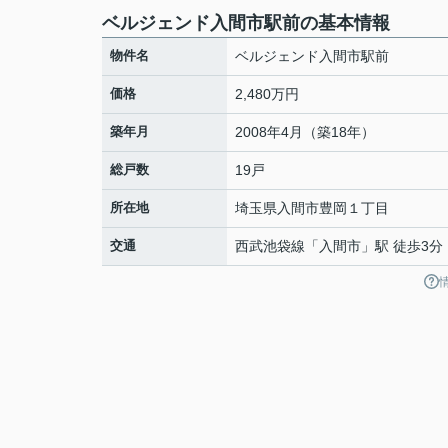
ベルジェンド入間市駅前の基本情報
物件名
ベルジェンド入間市駅前
価格
2,480万円
築年月
2008年4月（築18年）
総戸数
19戸
所在地
埼玉県
入間市
豊岡
１丁目
交通
西武池袋線
「
入間市
」駅 徒歩3分