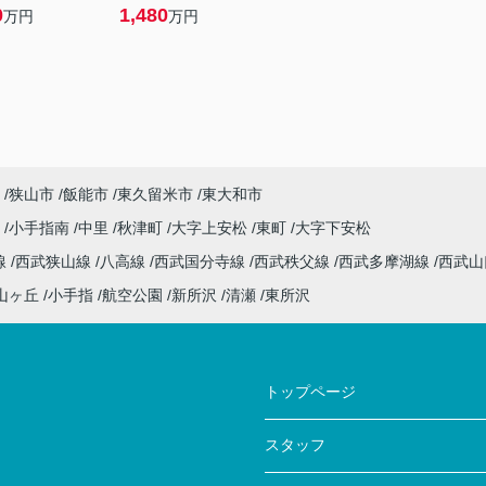
0
1,480
万円
万円
狭山市
飯能市
東久留米市
東大和市
沢
小手指南
中里
秋津町
大字上安松
東町
大字下安松
線
西武狭山線
八高線
西武国分寺線
西武秩父線
西武多摩湖線
西武
山ヶ丘
小手指
航空公園
新所沢
清瀬
東所沢
トップページ
スタッフ