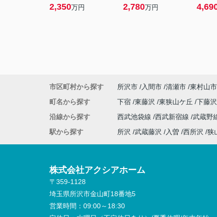
2,350
2,780
4,69
万円
万円
市区町村から探す
所沢市
入間市
清瀬市
東村山市
町名から探す
下宿
東藤沢
東狭山ケ丘
下藤
沿線から探す
西武池袋線
西武新宿線
武蔵野
駅から探す
所沢
武蔵藤沢
入曽
西所沢
狭
株式会社アクシアホーム
〒359-1128
埼玉県所沢市金山町18番地5
営業時間：
09:00～18:30