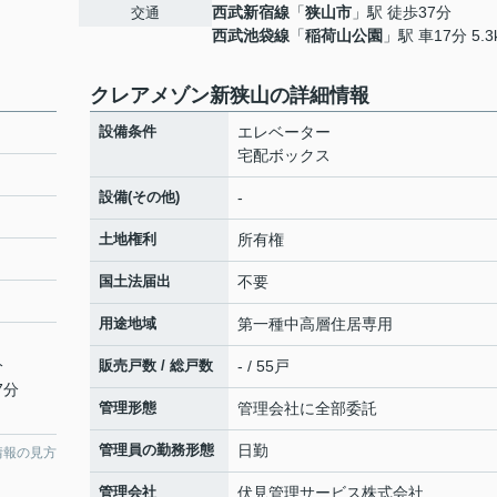
西武新宿線
「
狭山市
」駅 徒歩37分
交通
西武池袋線
「
稲荷山公園
」駅 車17分 5.3
クレアメゾン新狭山の詳細情報
設備条件
エレベーター
宅配ボックス
設備(その他)
-
土地権利
所有権
国土法届出
不要
用途地域
第一種中高層住居専用
分
販売戸数 / 総戸数
- / 55戸
7分
管理形態
管理会社に全部委託
管理員の勤務形態
日勤
情報の見方
管理会社
伏見管理サービス株式会社