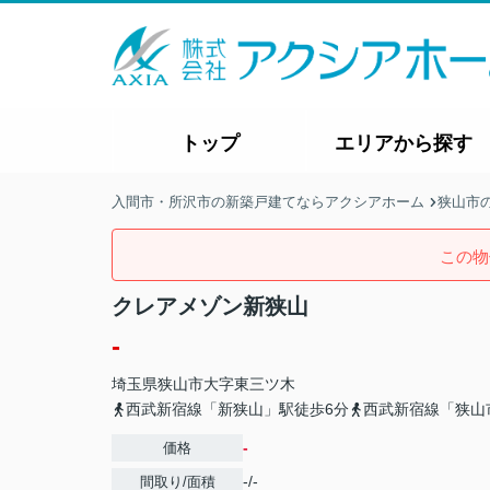
トップ
エリアから探す
入間市・所沢市の新築戸建てならアクシアホーム
狭山市
この物
クレアメゾン新狭山
-
埼玉県
狭山市
大字東三ツ木
西武新宿線「新狭山」駅徒歩6分
西武新宿線「狭山
-
価格
-/-
間取り/面積