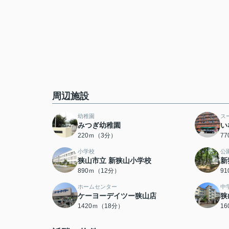
周辺施設
幼稚園
ス
みつぎ幼稚園
い
220ｍ（3分）
7
小学校
公
狭山市立 新狭山小学校
新
890ｍ（12分）
9
ホームセンター
中
ケーヨーデイツー狭山店
狭
1420ｍ（18分）
1