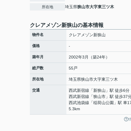
埼玉県
狭山市
大字東三ツ木
所在地
クレアメゾン新狭山の基本情報
物件名
クレアメゾン新狭山
価格
-
築年月
2002年3月（築24年）
総戸数
55戸
所在地
埼玉県
狭山市
大字東三ツ木
交通
西武新宿線
「
新狭山
」駅 徒歩6分
西武新宿線
「
狭山市
」駅 徒歩37
西武池袋線
「
稲荷山公園
」駅 車1
5.3km