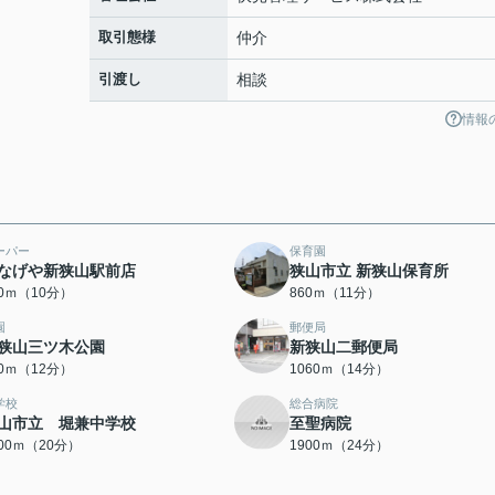
取引態様
仲介
引渡し
相談
情報
ーパー
保育園
なげや新狭山駅前店
狭山市立 新狭山保育所
70ｍ（10分）
860ｍ（11分）
園
郵便局
狭山三ツ木公園
新狭山二郵便局
10ｍ（12分）
1060ｍ（14分）
学校
総合病院
山市立 堀兼中学校
至聖病院
600ｍ（20分）
1900ｍ（24分）