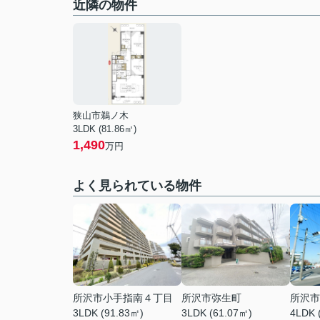
近隣の物件
狭山市鵜ノ木
3LDK (81.86㎡)
1,490
万円
よく見られている物件
所沢市小手指南４丁目
所沢市弥生町
所沢市
3LDK (91.83㎡)
3LDK (61.07㎡)
4LDK 