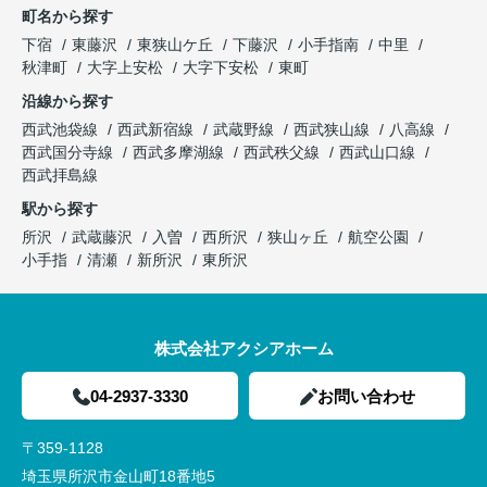
町名から探す
下宿
東藤沢
東狭山ケ丘
下藤沢
小手指南
中里
秋津町
大字上安松
大字下安松
東町
沿線から探す
西武池袋線
西武新宿線
武蔵野線
西武狭山線
八高線
西武国分寺線
西武多摩湖線
西武秩父線
西武山口線
西武拝島線
駅から探す
所沢
武蔵藤沢
入曽
西所沢
狭山ヶ丘
航空公園
小手指
清瀬
新所沢
東所沢
株式会社アクシアホーム
04-2937-3330
お問い合わせ
〒359-1128
埼玉県所沢市金山町18番地5