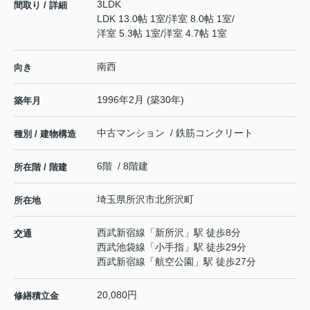
3LDK
間取り / 詳細
LDK 13.0帖 1室
/
洋室 8.0帖 1室
/
洋室 5.3帖 1室
/
洋室 4.7帖 1室
南西
向き
1996年2月 (築30年)
築年月
中古マンション / 鉄筋コンクリート
種別 / 建物構造
6階 / 8階建
所在階 / 階建
埼玉県
所沢市
北所沢町
所在地
西武新宿線
「
新所沢
」駅 徒歩8分
交通
西武池袋線
「
小手指
」駅 徒歩29分
西武新宿線
「
航空公園
」駅 徒歩27分
20,080円
修繕積立金