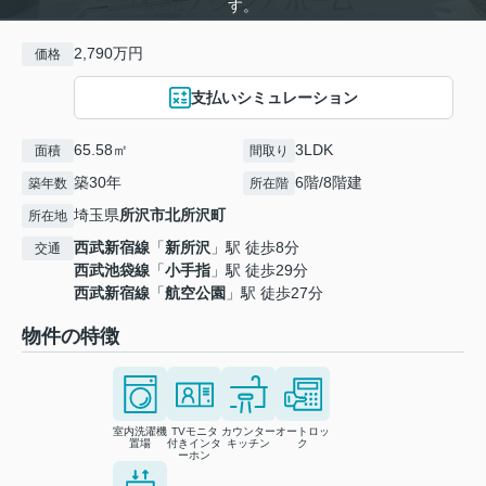
す。
2,790万円
価格
支払いシミュレーション
65.58㎡
3LDK
面積
間取り
築30年
6階/8階建
築年数
所在階
埼玉県
所沢市
北所沢町
所在地
西武新宿線
「
新所沢
」駅 徒歩8分
交通
西武池袋線
「
小手指
」駅 徒歩29分
西武新宿線
「
航空公園
」駅 徒歩27分
物件の特徴
室内洗濯機
TVモニタ
カウンター
オートロッ
置場
付きインタ
キッチン
ク
ーホン