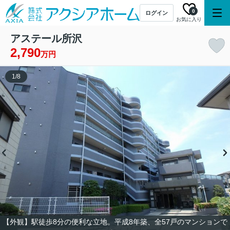
0
ログイン
お気に入り
アステール所沢
2,790
万円
1
/
8
【外観】駅徒歩8分の便利な立地。平成8年築、全57戸のマンションで