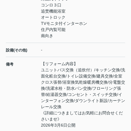
コンロ３口
追焚機能浴室
オートロック
TVモニタ付インターホン
住戸内覧可能
南向き
-
設備(その他)
【リフォーム内容】
備考
ユニットバス交換（追炊付）/キッチン交換/洗
面化粧台交換/トイレ設備交換/建具交換/全室
クロス張替/浴室換気乾燥暖房機交換/分電盤交
換/洗濯水栓・防水パン交換/フローリング張
替/給湯器交換/コンセント・スイッチ交換/イ
ンターフォン交換/ダウンライト新設/カーテン
レール交換
《詳細につきましてはお気軽にお問合せくだ
さいませ》
2026年3月6日公開