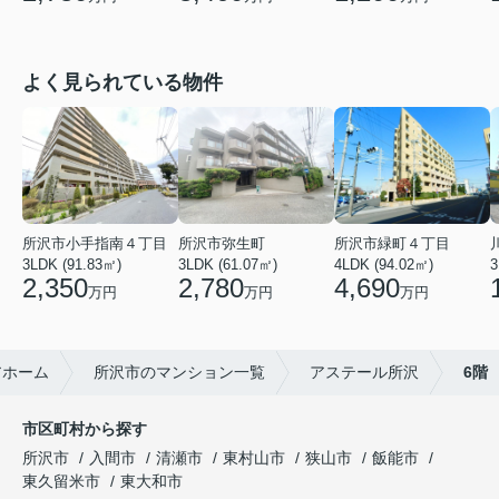
よく見られている物件
所沢市小手指南４丁目
所沢市弥生町
所沢市緑町４丁目
3LDK (91.83㎡)
3LDK (61.07㎡)
4LDK (94.02㎡)
3
2,350
2,780
4,690
万円
万円
万円
アホーム
所沢市のマンション一覧
アステール所沢
6階
市区町村から探す
所沢市
入間市
清瀬市
東村山市
狭山市
飯能市
東久留米市
東大和市