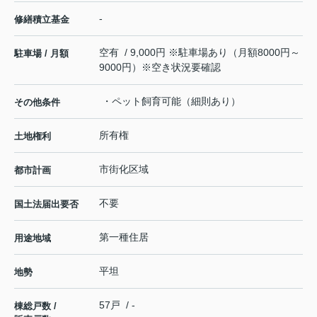
-
修繕積立基金
空有 / 9,000円 ※駐車場あり（月額8000円～
駐車場 / 月額
9000円）※空き状況要確認
・ペット飼育可能（細則あり）
その他条件
所有権
土地権利
市街化区域
都市計画
不要
国土法届出要否
第一種住居
用途地域
平坦
地勢
57戸 / -
棟総戸数 /