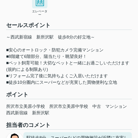
エレベータ
ー
セールスポイント
～西武新宿線 新所沢駅 徒歩8分の好立地～
■安心のオートロック・防犯カメラ完備マンション
■8階建て6階部分、陽当たり・眺望良好！
■ペット飼育可能！大切なペットと一緒にお過ごしいただけます
(規約による制限あり)
■リフォーム完了後に気持ちよくご入居いただけます
■徒歩10分圏内にスーパーなどが充実した買物便利な立地
ポイント
所沢市立美原小学校
所沢市立美原中学校
中古
マンション
西武新宿線
新所沢駅
担当者のコメント
駅徒歩8分、スーパーなどの買物施設が近隣に充実し