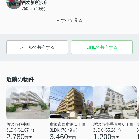
西友新所沢店
750ｍ（10分）
すべて見る
メールで共有する
LINEで共有する
近隣の物件
所沢市弥生町
所沢市西所沢１丁目
所沢市小手指南６丁目
3LDK (61.07㎡)
3LDK (76.49㎡)
3LDK (55.28㎡)
3
2,780
3,460
1,200
万円
万円
万円