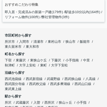
おすすめこだわり特集
即入居・完成済みの新築一戸建(179件)
駅徒歩10分以内(164件)
リフォーム物件(100件)
弊社管理物件(3件)
市区町村から探す
所沢市
入間市
清瀬市
東村山市
狭山市
飯能市
東久留米市
東大和市
町名から探す
下宿
東藤沢
東狭山ケ丘
下藤沢
小手指南
中里
秋津町
大字上安松
東町
大字下安松
沿線から探す
西武池袋線
西武新宿線
武蔵野線
西武狭山線
八高線
西武国分寺線
西武秩父線
西武多摩湖線
西武山口線
東武東上線
駅から探す
所沢
武蔵藤沢
入曽
西所沢
狭山ヶ丘
小手指