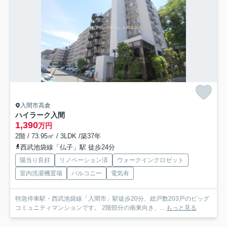
入間市高倉
ハイラーク入間
1,390
万円
2階 / 73.95㎡ / 3LDK /築37年
西武池袋線「仏子」駅 徒歩24分
陽当り良好
リノベーション済
ウォークインクロゼット
室内洗濯機置場
バルコニー
電気有
特急停車駅・西武池袋線「入間市」駅徒歩20分、総戸数203戸のビッグ
コミュニティマンションです。 2階部分の南東向き、...
もっと見る