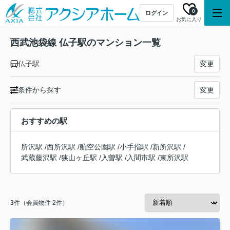
0
ログイン
お気に入り
西武池袋線 仏子駅のマンション一覧
仏子駅
変更
条件から探す
変更
おすすめの駅
所沢駅
/
西所沢駅
/
航空公園駅
/
小手指駅
/
新所沢駅
/
武蔵藤沢駅
/
狭山ヶ丘駅
/
入曽駅
/
入間市駅
/
東所沢駅
3
件（会員物件 2件）