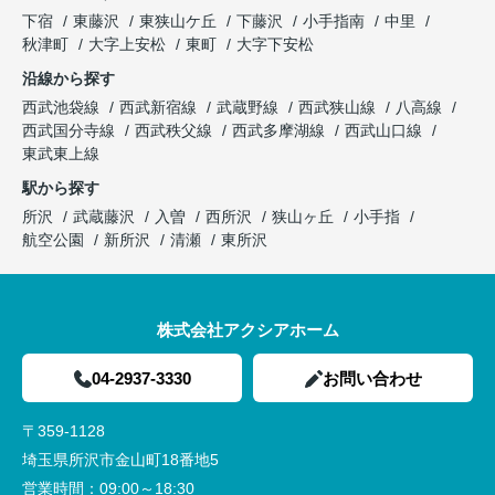
下宿
東藤沢
東狭山ケ丘
下藤沢
小手指南
中里
秋津町
大字上安松
東町
大字下安松
沿線から探す
西武池袋線
西武新宿線
武蔵野線
西武狭山線
八高線
西武国分寺線
西武秩父線
西武多摩湖線
西武山口線
東武東上線
駅から探す
所沢
武蔵藤沢
入曽
西所沢
狭山ヶ丘
小手指
航空公園
新所沢
清瀬
東所沢
株式会社アクシアホーム
04-2937-3330
お問い合わせ
〒359-1128
埼玉県所沢市金山町18番地5
営業時間：
09:00～18:30