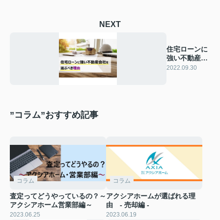
NEXT
住宅ローンに
強い不動産会
社を選ぶべき
2022.09.30
理由
”コラム”おすすめ記事
コラム
コラム
査定ってどうやっているの？～
アクシアホームが選ばれる理
アクシアホーム営業部編～
由 - 売却編 -
2023.06.25
2023.06.19