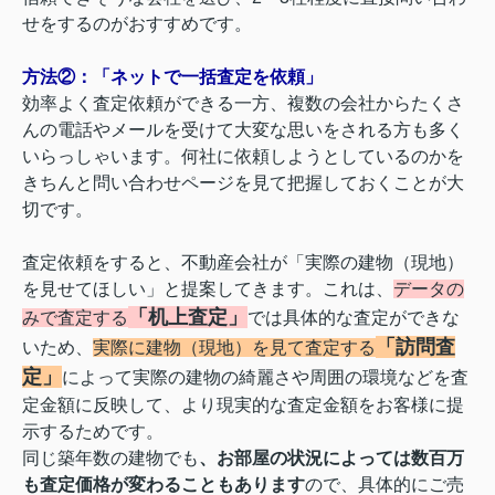
せをするのがおすすめです。
方法②：「ネットで一括査定を依頼」
効率よく査定依頼ができる一方、複数の会社からたくさ
んの電話やメールを受けて大変な思いをされる方も多く
いらっしゃいます。何社に依頼しようとしているのかを
きちんと問い合わせページを見て把握しておくことが大
切です。
査定依頼をすると、不動産会社が「実際の建物（現地）
を見せてほしい」と提案してきます。これは、
データの
「
机上査定」
みで査定する
では具体的な査定ができな
「訪問査
いため、
実際に建物（現地）を見て査定する
定」
によって
実際の建物の綺麗さや周囲の環境などを
査
定金額に反映して、より現実的な査定金額をお客様に提
示するためです。
同じ築年数の建物でも
、お部屋の状況によっては数百万
も査定価格が変わることもあります
ので、具体的にご売