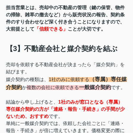
担当営業とは、売却中の不動産の管理（鍵の保管、物件
の掃除、雑草の撤去など）から販売状況の報告、契約条
件のすり合わせなど深く付き合うことになりますので、
大前提として
「信頼できる」
ことが大切です。
【3】不動産会社と媒介契約を結ぶ
売却を依頼する不動産会社が決まったら「媒介契約」を
結びます。
（
専属）専任媒
媒介契約の種類は、
1社のみに依頼する
介契約
一般媒介契約
か
複数の会社に依頼できる
です。
結論から申し上げると、
1社のみが窓口となる
（専属）
専任媒介契約の方が
「連絡・報告・手続き」の手間が少
ないため、おすすめ
です。
単純に一般媒介契約では、依頼した会社ごとに「連絡・
報告・手続き」が倍に増えていきます。価格変更の際に