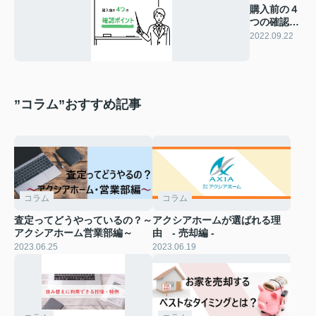
購入前の４
つの確認ポ
イント
2022.09.22
”コラム”おすすめ記事
コラム
コラム
査定ってどうやっているの？～
アクシアホームが選ばれる理
アクシアホーム営業部編～
由 - 売却編 -
2023.06.25
2023.06.19