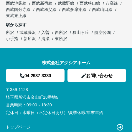
西武池袋線
西武新宿線
武蔵野線
西武狭山線
八高線
西武国分寺線
西武秩父線
西武多摩湖線
西武山口線
東武東上線
駅から探す
所沢
武蔵藤沢
入曽
西所沢
狭山ヶ丘
航空公園
小手指
新所沢
清瀬
東所沢
株式会社アクシアホーム
04-2937-3330
お問い合わせ
〒359-1128
埼玉県所沢市金山町18番地5
営業時間：
09:00～18:30
定休日：
水曜日（不定休日あり）/夏季休暇/年末年始
トップページ