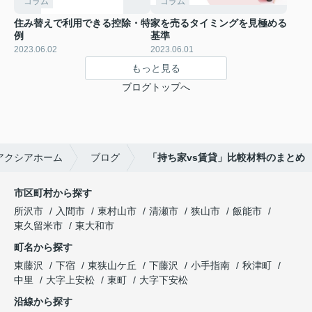
コラム
コラム
住み替えで利用できる控除・特
家を売るタイミングを見極める
例
基準
2023.06.02
2023.06.01
もっと見る
ブログトップへ
アクシアホーム
ブログ
「持ち家vs賃貸」比較材料のまとめ
市区町村から探す
所沢市
入間市
東村山市
清瀬市
狭山市
飯能市
東久留米市
東大和市
町名から探す
東藤沢
下宿
東狭山ケ丘
下藤沢
小手指南
秋津町
中里
大字上安松
東町
大字下安松
沿線から探す