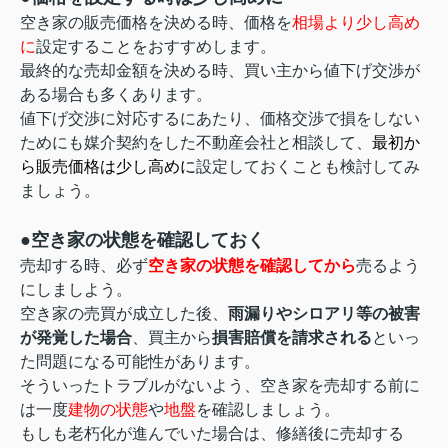
空き家の販売価格を決める時、価格を
相場より少し高め
に
設定することをおすすめします。
最終的な売却金額を決める時、買い主から値下げ交渉が
ある場合も多くあります。
値下げ交渉に対応するにあたり、価格交渉で損をしない
ためにも媒介契約をした不動産会社と相談して、
最初か
ら販売価格は少し高めに
設定しておくことも検討してみ
ましょう。
●空き家の状態を確認しておく
売却する時、必ず
空き家の状態を確認してから
売るよう
にしましよう。
空き家の売買が成立した後、
雨漏りやシロアリ等の被害
が発覚した場合
、買主から
損害賠償を請求される
といっ
た問題になる可能性があります。
そういったトラブルがないよう、空き家を売却する前に
は一度
建物の状態
や
地盤
を確認しましょう。
もしも老朽化が進んでいた場合は、修繕後に売却する