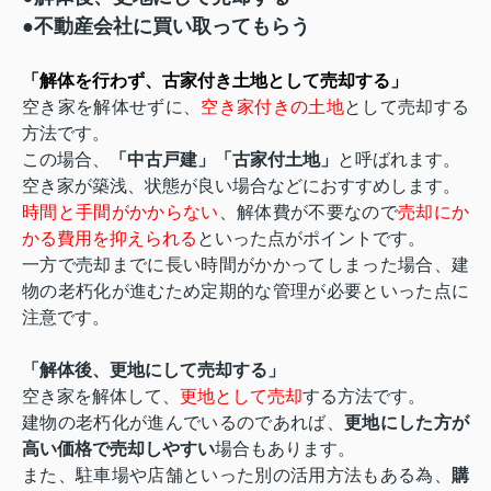
●
不動産会社に買い取ってもらう
「解体を行わず、古家付き土地として売却する」
空き家を解体せずに、
空き家付きの土地
として売却する
方法です。
この場合、
「中古戸建」「古家付土地」
と呼ばれます。
空き家が築浅、状態が良い場合などにおすすめします。
時間と手間がかからない
、解体費が不要なので
売却にか
かる費用を抑えられる
といった点がポイントです。
一方で売却までに長い時間がかかってしまった場合、建
物の老朽化が進むため定期的な管理が必要といった点に
注意です。
「解体後、更地にして売却する」
空き家を解体して、
更地として売却
する方法です。
建物の老朽化が進んでいるのであれば、
更地にした方が
高い価格で売却しやすい
場合もあります。
また、駐車場や店舗といった別の活用方法もある為、
購