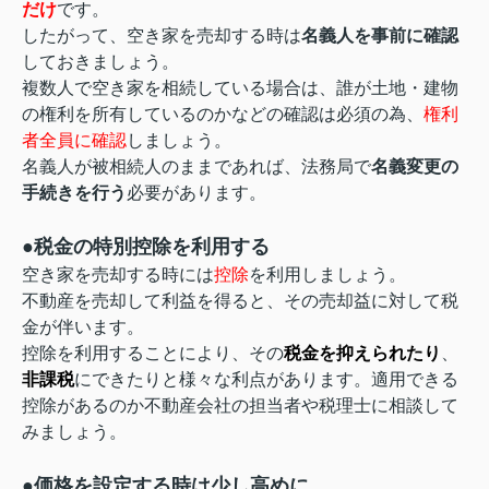
だけ
です。
したがって、空き家を売却する時は
名義人を事前に確認
しておきましょう。
複数人で空き家を相続している場合は、誰が土地・建物
の権利を所有しているのかなどの確認は必須の為、
権利
者全員に確認
しましょう。
名義人が被相続人のままであれば、法務局で
名義変更の
手続きを行う
必要があります。
●税金の特別控除を利用する
空き家を売却する時には
控除
を利用しましょう。
不動産を売却して利益を得ると、その売却益に対して税
金が伴います。
控除を利用することにより、その
税金を抑えられたり
、
非課税
にできたりと様々な利点があります。適用できる
控除があるのか不動産会社の担当者や税理士に相談して
みましょう。
●価格を設定する時は少し高めに