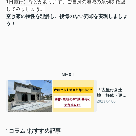
1日施行
）
などがあります。ご自身の地域の条例を確認
してみましょう。
空き家の特性を理解し、後悔のない売却を実現しましょ
う！
NEXT
「古屋付き土
地」解体・更地
化の判断基準と
2023.04.06
売却するコツ
”コラム”おすすめ記事