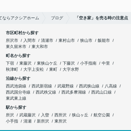
てならアクシアホーム
ブログ
「空き家」を売る時の注意点
市区町村から探す
所沢市
入間市
清瀬市
東村山市
狭山市
飯能市
東久留米市
東大和市
町名から探す
下宿
東藤沢
東狭山ケ丘
下藤沢
小手指南
中里
秋津町
大字上安松
東町
大字水野
沿線から探す
西武池袋線
西武新宿線
武蔵野線
西武狭山線
八高線
西武国分寺線
西武秩父線
西武多摩湖線
西武山口線
東武東上線
駅から探す
所沢
武蔵藤沢
入曽
西所沢
狭山ヶ丘
航空公園
小手指
清瀬
新所沢
東所沢